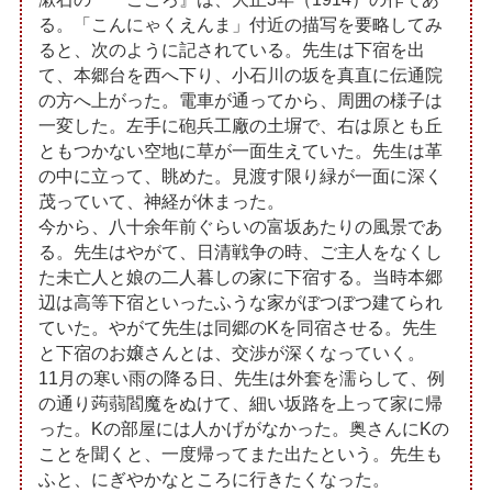
る。「こんにゃくえんま」付近の描写を要略してみ
ると、次のように記されている。先生は下宿を出
て、本郷台を西へ下り、小石川の坂を真直に伝通院
の方へ上がった。電車が通ってから、周囲の様子は
一変した。左手に砲兵工廠の土塀で、右は原とも丘
ともつかない空地に草が一面生えていた。先生は革
の中に立って、眺めた。見渡す限り緑が一面に深く
茂っていて、神経が休まった。
今から、八十余年前ぐらいの富坂あたりの風景であ
る。先生はやがて、日清戦争の時、ご主人をなくし
た未亡人と娘の二人暮しの家に下宿する。当時本郷
辺は高等下宿といったふうな家がぼつぼつ建てられ
ていた。やがて先生は同郷のKを同宿させる。先生
と下宿のお嬢さんとは、交渉が深くなっていく。
11月の寒い雨の降る日、先生は外套を濡らして、例
の通り蒟蒻閻魔をぬけて、細い坂路を上って家に帰
った。Kの部屋には人かげがなかった。奥さんにKの
ことを聞くと、一度帰ってまた出たという。先生も
ふと、にぎやかなところに行きたくなった。