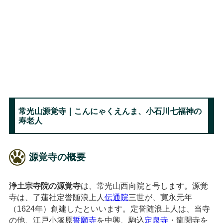
常光山源覚寺｜こんにゃくえんま、小石川七福神の
寿老人
源覚寺の概要
浄土宗寺院の源覚寺
は、常光山西向院と号します。源覚
寺は、了蓮社定誉随浪上人
伝通院
三世が、寛永元年
（1624年）創建したといいます。定誉随浪上人は、当寺
の他、江戸小塚原
誓願寺
を中興、駒込
定泉寺
・龍閑寺を