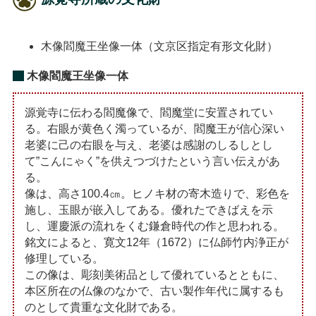
木像閻魔王坐像一体（文京区指定有形文化財）
木像閻魔王坐像一体
源覚寺に伝わる閻魔像で、閻魔堂に安置されてい
る。右眼が黄色く濁っているが、閻魔王が信心深い
老婆に己の右眼を与え、老婆は感謝のしるしとし
て”こんにゃく”を供えつづけたという言い伝えがあ
る。
像は、高さ100.4㎝。ヒノキ材の寄木造りで、彩色を
施し、玉眼が嵌入してある。優れたできばえを示
し、運慶派の流れをくむ鎌倉時代の作と思われる。
銘文によると、寛文12年（1672）に仏師竹内浄正が
修理している。
この像は、彫刻美術品として優れているとともに、
本区所在の仏像のなかで、古い製作年代に属するも
のとして貴重な文化財である。