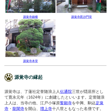
源覚寺鐘楼
源覚寺毘沙門堂
源覚寺本堂
源覚寺の縁起
源覚寺は、了蓮社定誉随浪上人
伝通院
三世が隠居所とし
て寛永元年（1624年）に創建したといいます。定誉随浪
上人は、当寺の他、江戸小塚原
誓願寺
を中興、駒込
定泉
寺
・
龍閑寺
を開山、
増上寺
十八世ともなった名僧です。