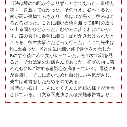
当時は坂の勾配が今よりずっと急であった。道幅も
狭く、真直ぐでなかった。そのうえ、谷へ下ると、
南が高い建物でふさがり、水はけが悪く、往来はど
ろどろだった。ことに細い石橋を渡って柳町の通り
へ出る間がひどかった。むやみに歩くわけにいか
ず、路の真中に自然に細長く泥がかきわけられたと
ころを、後生大事にたどって行った。ここで先生は
Kに出会った。Kと先生は細い路で身体をかわした。
Kのすぐ後に若い女が立っていた。その女の顔を見
ると、それは家のお嬢さんであった。初寒の雨に濡
れた心にKに対する猜疑心が高まっていく。最後にK
が自殺し、そこに追いつめた自分にいや気がさし、
先生は遺書をしたためるのである。
当時の小石川、こんにゃくえんま周辺の様子が活写
されている。（文京区史跡さんぽ実施報告書より）