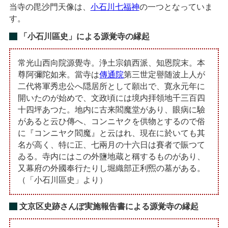
当寺の毘沙門天像は、
小石川七福神
の一つとなっていま
す。
「小石川區史」による源覚寺の縁起
常光山西向院源覺寺。浄土宗鎮西派、知恩院末。本
尊阿彌陀如来。當寺は
傳通院
第三世定譽随波上人が
二代将軍秀忠公へ隠居所として願出で、寛永元年に
開いたのが始めで、文政頃には境内拝領地千三百四
十四坪あつた。地内に古来閻魔堂があり、眼病に驗
があると云ひ傳へ、コンニヤクを供物とするので俗
に『コンニヤク閻魔』と云はれ、現在に於いても其
名が高く、特に正、七兩月の十六日は賽者で賑つて
ゐる。寺内にはこの外鹽地蔵と稱するものがあり、
又幕府の外國奉行たりし堀織部正利煕の墓がある。
（「小石川區史」より）
文京区史跡さんぽ実施報告書による源覚寺の縁起