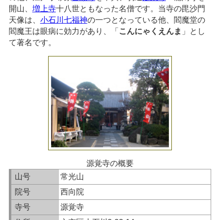
開山、
増上寺
十八世ともなった名僧です。当寺の毘沙門
天像は、
小石川七福神
の一つとなっている他、閻魔堂の
閻魔王は眼病に効力があり、「
こんにゃくえんま
」とし
て著名です。
源覚寺の概要
山号
常光山
院号
西向院
寺号
源覚寺