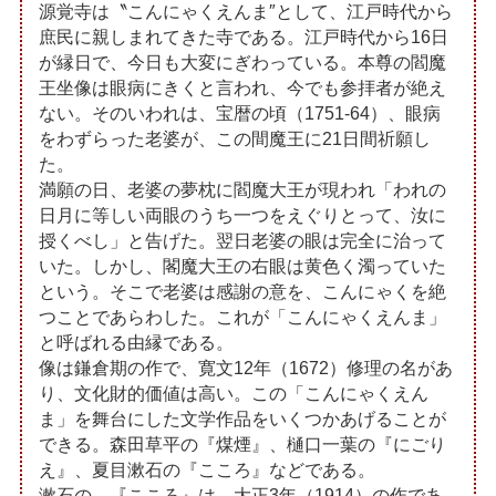
源覚寺は〝こんにゃくえんま″として、江戸時代から
庶民に親しまれてきた寺である。江戸時代から16日
が縁日で、今日も大変にぎわっている。本尊の閻魔
王坐像は眼病にきくと言われ、今でも参拝者が絶え
ない。そのいわれは、宝暦の頃（1751-64）、眼病
をわずらった老婆が、この間魔王に21日間祈願し
た。
満願の日、老婆の夢枕に閻魔大王が現われ「われの
日月に等しい両眼のうち一つをえぐりとって、汝に
授くべし」と告げた。翌日老婆の眼は完全に治って
いた。しかし、閣魔大王の右眼は黄色く濁っていた
という。そこで老婆は感謝の意を、こんにゃくを絶
つことであらわした。これが「こんにゃくえんま」
と呼ばれる由縁である。
像は鎌倉期の作で、寛文12年（1672）修理の名があ
り、文化財的価値は高い。この「こんにゃくえん
ま」を舞台にした文学作品をいくつかあげることが
できる。森田草平の『煤煙』、樋口一葉の『にごり
え』、夏目漱石の『こころ』などである。
漱石の 『こころ』は、大正3年（1914）の作であ