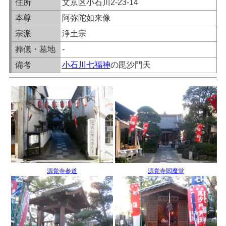
住所
文京区小石川2-23-14
本尊
阿弥陀如来像
宗派
浄土宗
葬儀・墓地
-
備考
小石川七福神
の毘沙門天
源覚寺参道
源覚寺閻魔堂