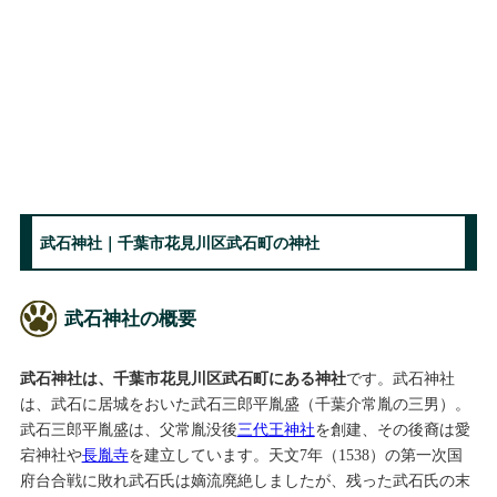
武石神社｜千葉市花見川区武石町の神社
武石神社の概要
武石神社は、千葉市花見川区武石町にある神社
です。武石神社
は、武石に居城をおいた武石三郎平胤盛（千葉介常胤の三男）。
武石三郎平胤盛は、父常胤没後
三代王神社
を創建、その後裔は愛
宕神社や
長胤寺
を建立しています。天文7年（1538）の第一次国
府台合戦に敗れ武石氏は嫡流廃絶しましたが、残った武石氏の末