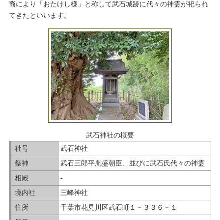
裔により「おたけし様」と称して武石城跡に代々の神霊が祀られ
てきたといいます。
武石神社の概要
社号
武石神社
祭神
武石三郎平胤盛朝臣、並びに武石氏代々の神霊
相殿
-
境内社
三峰神社
住所
千葉市花見川区武石町１－３３６－１