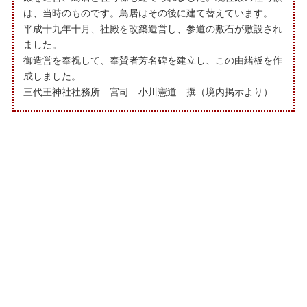
は、当時のものです。鳥居はその後に建て替えています。
平成十九年十月、社殿を改築造営し、参道の敷石が敷設され
ました。
御造営を奉祝して、奉賛者芳名碑を建立し、この由緒板を作
成しました。
三代王神社社務所 宮司 小川憲道 撰（境内掲示より）