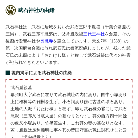
武石神社の由緒
武石神社は、武石に居城をおいた武石三郎平胤盛（千葉介常胤の
三男）。武石三郎平胤盛は、父常胤没後
三代王神社
を創建、その
後裔は愛宕神社や
長胤寺
を建立しています。天文7年（1538）の
第一次国府台合戦に敗れ武石氏は嫡流廃絶しましたが、残った武
石氏の末裔により「おたけし様」と称して武石城跡に代々の神霊
が祀られてきたといいます。
境内掲示による武石神社の由緒
武石胤親墓
幕張町大字武石に在りて武石城址の内にあり。圃中小塚あり
上に椎樟等の雑樹を生ず。小石祠あり傍に古墓の壊石あり。
土地の人派「おたけ様」と稱す。即ち武石様の畧にして武石
胤親（三郎又は蔵人丞）の墓なりとなす。其の西方四十間餘
の處又小塚あり、竹篠叢生す。これ其の妻の墓なりとなす。
蓋し胤親は足利義明に事へ其の昔国府臺の戰に討死せしと云
ふ。（境内掲示より）