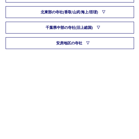
北東部の寺社(香取/山武/海上/匝瑳)
千葉県中部の寺社(旧上総国)
安房地区の寺社