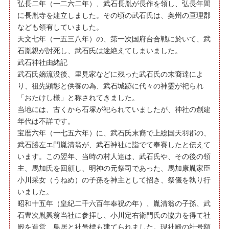
弘長二年（一二六二年）、武石長胤が長作を領し、弘長年間
に長胤寺を建立しました。その頃の武石氏は、奥州の亘理郡
なども領有していました。
天文七年（一五三八年）の、第一次国府台合戦に於いて、武
石胤親が討死し、武石氏は途絶えてしまいました。
武石神社由緒記
武石氏嫡流没後、里見家などに残った武石氏の末裔達によ
り、祖先顕彰と供養の為、武石城跡に代々の神霊が祀られ
「おたけし様」と称されてきました。
当地には、古くから石塚が祀られていましたが、神社の創建
年代は不詳です。
宝暦六年（一七五六年）に、武石氏末裔で上総国天羽郡の、
武石勝左エ門胤清翁が、武石神社に詣でて奉賽したと伝えて
います。この翌年、当時の村人達は、武石氏や、その後の領
主、馬加氏を回顧し、明神の元祭司であった、馬加康胤家臣
小川采女（うねめ）の子孫を神主として招き、祭儀を執り行
いました。
昭和十五年（皇紀二千六百年奉祝の年）、胤清翁の子孫、武
石豊次胤興翁当社に参拝し、小川定右衛門氏の協力を得て社
殿を造営、鳥居と社号標も建てられました。現社殿の社号額