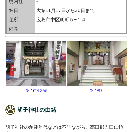
境内社
-
祭日
大祭11月17日から20日まで
住所
広島市中区胡町５−１４
備考
-
胡子神社外観
胡子神社
胡子神社の由緒
胡子神社の創建年代などは不詳ながら、高田郡吉田に鎮