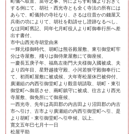
町儀へ取置、當寺之事、何によらず町儀よりおきて
する例にて、胡社・西光寺とも全く寺法の所有には
あらで、町儀持の寺社なり、さるは往昔かの錢屋又
兵衛の功によりて、胡社を勸請せし證跡なるべし、
なほ同町舊記、同年七月町役人より町御奉行所へ差
出す書付、
市中山西光寺胡堂由来
一輝元様御時代、胡町は熊谷殿屋敷、東引御堂町牢
分は寺屋敷、殘りは御侍衆屋敷にて御座候、
一慶長五庚子年、福島左衛門大夫様御入國被成、夫
より四年目、星野越後守殿、小河若狭守殿御奉行に
て、初而町屋敷に被成候、大年寄松屋休巴被仰付、
廣瀬組の内西引御堂町より觀音胡請取、胡町・東引
御堂町へ御居させ、兩町鎮守に被成、往古より西光
寺屋敷、御免所にて御座候、
一西光寺、先年は高田郡の内吉田より沼田郡の内古
市へ引け、古市より廣瀬組の内西引御堂町へ引、是
より胡町・東引御堂町へ引申候、以上、
寛文五年巳七月十一日
松屋平助