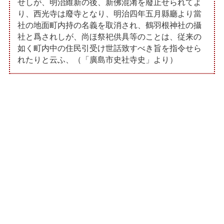
せしが、明治維新の後、新佛混淆を廢止せられてよ
り、西光寺は廢寺となり、明治四年五月縣廳より當
社の地面町内持の名義を取消され、鶴羽根神社の攝
社と爲されしが、尚ほ祭祀供具等のことは、従来の
如く町内中の住民引受け世話致すべき旨を指令せら
れたりと云ふ、（「廣島市史社寺史」より）