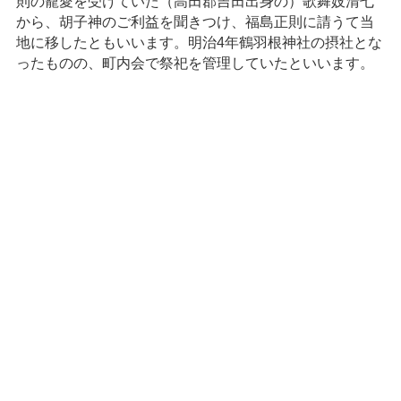
則の寵愛を受けていた（高田郡吉田出身の）歌舞妓清七
から、胡子神のご利益を聞きつけ、福島正則に請うて当
地に移したともいいます。明治4年鶴羽根神社の摂社とな
ったものの、町内会で祭祀を管理していたといいます。