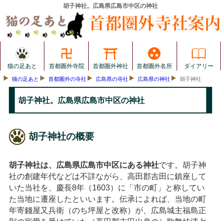
胡子神社。広島県広島市中区の神社
猫の足あと
首都圏外寺院
首都圏外神社
首都圏外名所
ダイアリー
猫の足あと
首都圏外の寺社
広島県の寺社
広島県の神社
胡子神社
胡子神社。広島県広島市中区の神社
胡子神社の概要
胡子神社は、広島県広島市中区にある神社
です。胡子神
社の創建年代などは不詳ながら、高田郡吉田に鎮座して
いた当社を、慶長8年（1603）に「市の町」と称してい
た当地に遷座したといいます。伝承によれば、当地の町
年寄錢屋又兵衛（のち坪屋と改称）が、広島城主福島正