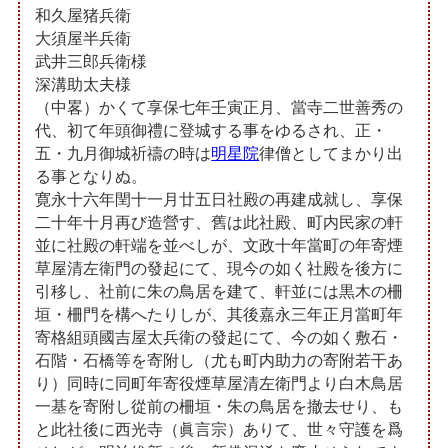
和久屋猪兵衛
大須屋半兵衛
武井三郎兵衛様
深溝助太夫様
（中畧）かくて享保七年壬寅正月、當寺二世善秀の
代、初て年頭御禮に登城する事をゆるされ、正・
五・九月御城祈禱の時は
明星院
律僧としてまかり出
る事となりぬ。
寛永十六年閏十一月廿五日社殿の再建成就し、享保
二十年十月再び造營す、舊は此社殿、町内民家の軒
並に社殿の軒端を並べしが、文政十年當町の年寄煙
草屋清左衛門の發起にて、現今の如く社殿を後方に
引移し、社前に朱の鳥居を建て、軒並には黒木の柵
垣・柵門を構へたりしが、其後嘉永三年正月當町年
寄格組頭國吉屋太兵衛の發起にて、今の如く敷石・
石階・石橋等を寄附し（尤も町内助力の寄附若干あ
り）同時に同町年寄役煙草屋清左衛門より白木鳥居
一基を寄附し從前の柵垣・朱の鳥居を撤去せり、も
と此社後に西光寺（眞言宗）ありて、世々守護を爲