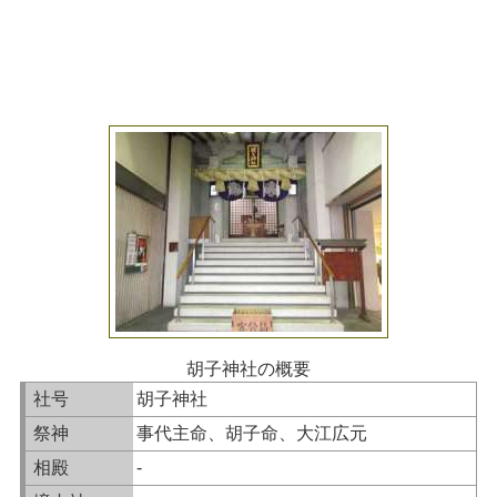
胡子神社の概要
社号
胡子神社
祭神
事代主命、胡子命、大江広元
相殿
-