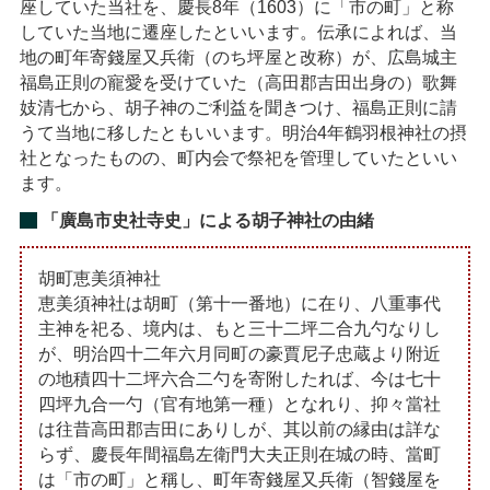
座していた当社を、慶長8年（1603）に「市の町」と称
していた当地に遷座したといいます。伝承によれば、当
地の町年寄錢屋又兵衛（のち坪屋と改称）が、広島城主
福島正則の寵愛を受けていた（高田郡吉田出身の）歌舞
妓清七から、胡子神のご利益を聞きつけ、福島正則に請
うて当地に移したともいいます。明治4年鶴羽根神社の摂
社となったものの、町内会で祭祀を管理していたといい
ます。
「廣島市史社寺史」による胡子神社の由緒
胡町恵美須神社
恵美須神社は胡町（第十一番地）に在り、八重事代
主神を祀る、境内は、もと三十二坪二合九勺なりし
が、明治四十二年六月同町の豪賈尼子忠蔵より附近
の地積四十二坪六合二勺を寄附したれば、今は七十
四坪九合一勺（官有地第一種）となれり、抑々當社
は往昔高田郡吉田にありしが、其以前の縁由は詳な
らず、慶長年間福島左衛門大夫正則在城の時、當町
は「市の町」と稱し、町年寄錢屋又兵衛（智錢屋を