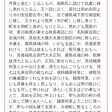
坪屋と改む）と云ふもの、福島氏に請ひて此處に移
し来れりと云ふ、又一説に云く、當社は初め吉田よ
り今の安佐郡古市に移し、次で廣島城下西引御堂町
に移し、又それより當所（市の町）に移し来りて、
町名を胡町と改めしなりと云ふ、然れども寛政の
頃、香川南濱が著せる秋長夜話に曰「毛利家吉田に
在城の時、其祖先大膳大夫廣元朝臣の祠に祭られし
木像を、廣島移城の時、いかなる故にや、其儘差置
れけり、土民は故をしらざれば、蛭兒像とおもへ
り、其後福島左衛門大夫正則、廣島在城の時、歌舞
妓清七と云ふもの、正則に寵せられしが、其頃錢屋
何某とかや云ける者、清七とねんごりなりける、清
七は元来吉田の産なれば、或時錢屋何某に、彼蛭兒
の像威靈かくれなき由を語りける、錢屋何某、いか
にも其像を得まく思ふなり、さもあらば所の賑ひに
もなる可しと申ければ、清七いと安きほどの事なり
とて、其由を正則に申上けるに、即ち吉田の村の長
に命じて贈りあたへしむ、錢屋何某よろこびに堪へ
ず、即ち小祠を建て安置す、今胡町に祭るところの