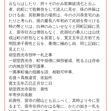
云ならはしたり、抑々そのかみ歌舞妓清七と云ふ
者、此町にて歌舞伎をして諸人に見せ、殊の外賑は
ひける由、其歌舞伎の場所は、今の小川恭意宅のあ
たりと考られ、彼の慶長八年初めて此胡を祭りける
時の幣とりは、白神のみこいせなりと同町記録に見
え、當寺往古は僧侶もなく、此胡社の番人には山伏
或は町の肝煎などを居置しを、寛文五年正月初て光
明院弟子善性と云を、番僧に極めし由、同じ記録に
見えたり。
胡堂西光寺預申一札之事
一胡堂西光寺、町中拙僧に御預被成、然る上は存命
の内無怠可致守護事、
一萬事町儀の指圖を請、相勤可申事、
右後々爲無違背、依如件
寛文五年乙巳正月廿二日
胡堂西光寺當住 善性
年寄伊兵衛殿
此善性、當寺の開山とも云ふべく、其時より今に至
るまで、當寺住持のかはる毎に、かたの如き一札を