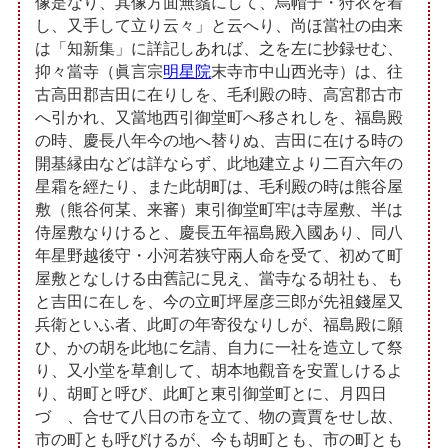
像是なり、其像方面無鬚にして、烏帽子・狩衣を着
し、又手して立り云々」と云へり、尚ほ當社の由来
は「知新集」に詳記しあれば、之を左に抄録せむ、
抑々當寺（眞言宗
明星院
末寺市中山西光寺）は、往
古高田郡吉田に在りしを、毛利殿の時、高宮郡古市
へ引かれ、又當地西引御堂町へ移されしを、福島殿
の時、慶長八年今の地へ替りぬ、吉田に在ける時の
開基縁由などは詳ならず、此地建立より二百六年の
星霜を經たり、また此胡町は、毛利殿の時は熊谷屋
敷（熊谷何某、来審）東引御堂町牢は寺屋敷、半は
侍屋敷なりけると、慶長五年福島殿入國あり、同八
年星野越後守・小河若狭守兩人命を受て、初めて町
屋敷となしける由舊記に見え、當寺なる胡社も、も
と吉田に在しを、今の立町坪屋彦三郎が先祖錢屋又
兵衛といふ者、此町の年寄役なりしが、福島殿に願
ひ、かの胡を此地に乞請、自力に一社を造立して祭
り、又小堂を草創して、胡本地觀音を安置しけるよ
り、胡町と呼び、此町と東引御堂町とに、月四日
づゝ、合せて八日の市を立て、物の賣賈をせし故、
市の町とも呼びけるが、今も胡町とも、市の町とも