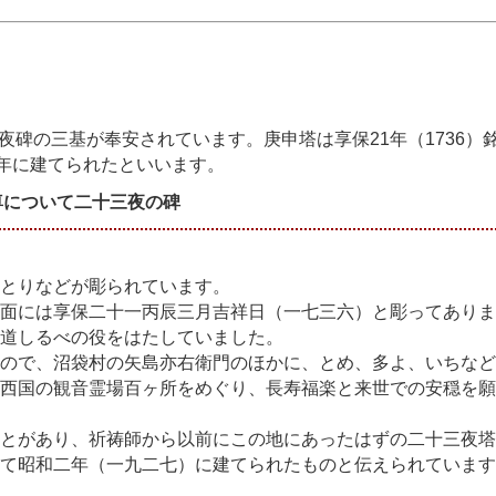
碑の三基が奉安されています。庚申塔は享保21年（1736）
2年に建てられたといいます。
尊について二十三夜の碑
とりなどが彫られています。
面には享保二十一丙辰三月吉祥日（一七三六）と彫ってありま
道しるべの役をはたしていました。
ので、沼袋村の矢島亦右衛門のほかに、とめ、多よ、いちなど
西国の観音霊場百ヶ所をめぐり、長寿福楽と来世での安穏を願
とがあり、祈祷師から以前にこの地にあったはずの二十三夜塔
て昭和二年（一九二七）に建てられたものと伝えられています