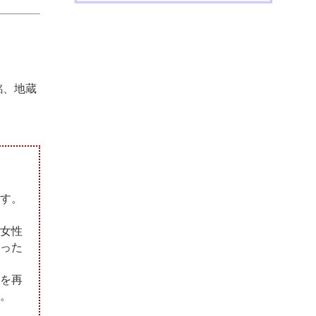
銘、地蔵
す。
女性
った
を再
。