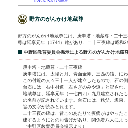
野方のがんかけ地蔵尊
野方のがんかけ地蔵尊
野方のがんかけ地蔵尊には、庚申塔・地蔵尊・二十三夜
尊は延享元年（1744）銘があり、二十三夜碑は昭和
中野区教育委員会掲示による野方のがんかけ地蔵
庚申塔・地蔵尊・二十三夜碑
庚申塔には、太陽と月、青面金剛、三匹の猿、にわ
この付近の人々三十一人が建立したもので、石の側
台石には「右中村道 左さぎのみや道」と記され、
地蔵尊は、延享元年（一七四四）九月建立されたも
の名前が記されています。台石には、秩父、坂東、
旨の文字が読みとれます。
二十三夜の碑は、昔このあたりで疫病がはやったこ
建するようにとのお告げがあり、関係者八人によっ
（中野区教育委員会掲示より）