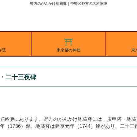
野方のがんかけ地蔵尊｜中野区野方の名所旧跡
寺院
東京都の神社
東
尊
・二十三夜碑
で路傍にあります。野方のがんかけ地蔵尊には、庚申塔・地蔵
（1736）銘、地蔵尊は延享元年（1744）銘があり、二十三