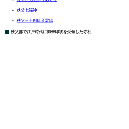
秩父七福神
秩父三十四観音霊場
秩父郡で江戸時代に御朱印状を受領した寺社