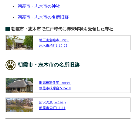
朝霞市・志木市の神社
朝霞市・志木市の名所旧跡
朝霞市・志木市で江戸時代に御朱印状を受領した寺社
地王山宝幢寺
（10石）
志木市柏町1-10-22
朝霞市・志木市の名所旧跡
旧高橋家住宅
（国重文）
朝霞市根岸台2-15-10
広沢の池
（市文化財）
朝霞市栄町1-1-11