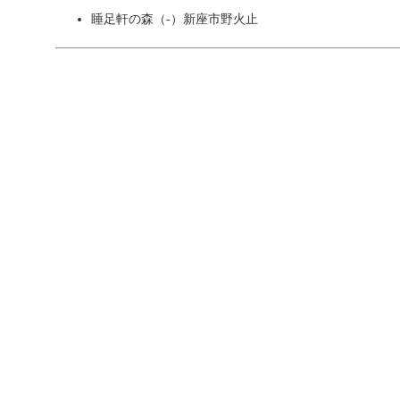
睡足軒の森
（-）
新座市野火止