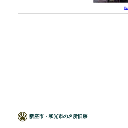
臨
新座市・和光市の名所旧跡