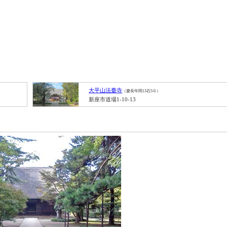
大平山法臺寺
（慶長年間13石5斗）
新座市道場1-10-13