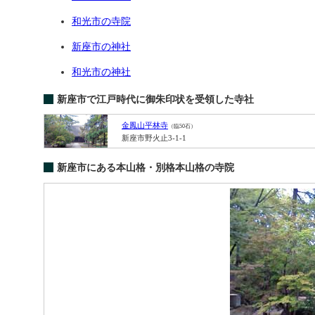
和光市の寺院
新座市の神社
和光市の神社
新座市で江戸時代に御朱印状を受領した寺社
金鳳山平林寺
（臨50石）
新座市野火止3-1-1
新座市にある本山格・別格本山格の寺院