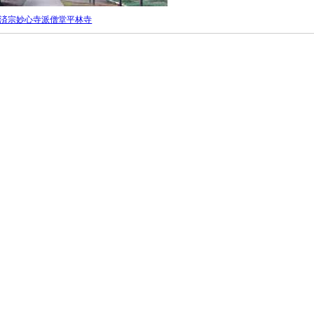
済宗妙心寺派僧堂平林寺