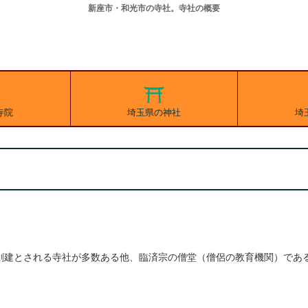
新座市・和光市の寺社。寺社の概要
寺院
埼玉県の神社
埼
創建とされる寺社が多数ある他、臨済宗の僧堂（僧侶の教育機関）であ