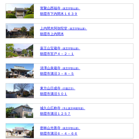
寳聚山西福寺
（真言宗智山派）
朝霞市下内間木１６３９
上内間木阿弥陀堂
（真言宗智山派）
朝霞市上内間木
薬王山宝蔵寺
（真言宗智山派）
朝霞市宮戸４－２－１
清澤山泉蔵寺
（真言宗智山派）
朝霞市溝沼３－８－５
東方山日成寺
（日蓮正宗）
朝霞市溝沼５０１
城久山広称寺
（浄土真宗本願寺派）
朝霞市溝沼１２５７
密林山光善寺
（真言宗智山派）
朝霞市溝沼６－４－６６