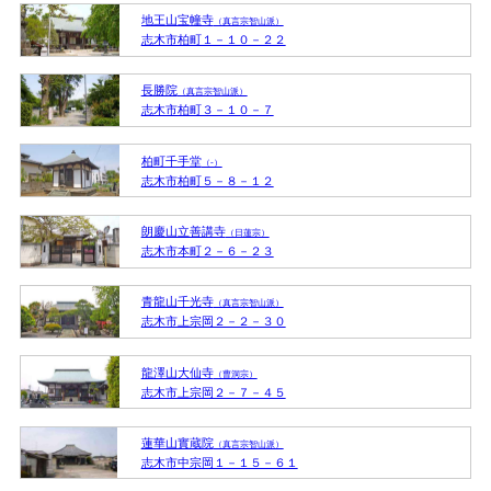
地王山宝幢寺
（真言宗智山派）
志木市柏町１－１０－２２
長勝院
（真言宗智山派）
志木市柏町３－１０－７
柏町千手堂
（-）
志木市柏町５－８－１２
朗慶山立善講寺
（日蓮宗）
志木市本町２－６－２３
青龍山千光寺
（真言宗智山派）
志木市上宗岡２－２－３０
龍澤山大仙寺
（曹洞宗）
志木市上宗岡２－７－４５
蓮華山實蔵院
（真言宗智山派）
志木市中宗岡１－１５－６１