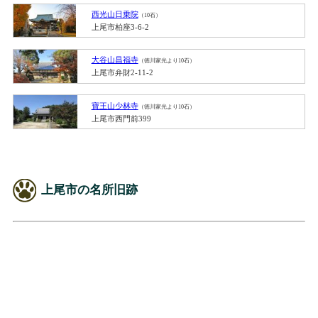
西光山日乗院
（10石）
上尾市柏座3-6-2
大谷山昌福寺
（徳川家光より10石）
上尾市弁財2-11-2
寶王山少林寺
（徳川家光より10石）
上尾市西門前399
上尾市の名所旧跡