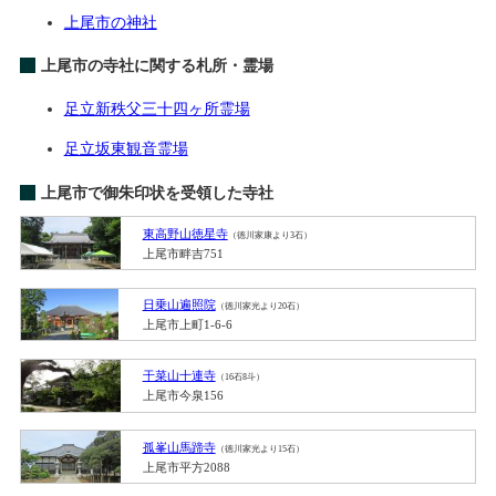
上尾市の神社
上尾市の寺社に関する札所・霊場
足立新秩父三十四ヶ所霊場
足立坂東観音霊場
上尾市で御朱印状を受領した寺社
東高野山徳星寺
（徳川家康より3石）
上尾市畔吉751
日乗山遍照院
（徳川家光より20石）
上尾市上町1-6-6
干菜山十連寺
（16石8斗）
上尾市今泉156
孤峯山馬蹄寺
（徳川家光より15石）
上尾市平方2088