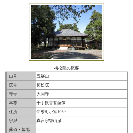
梅松院の概要
山号
五峯山
院号
梅松院
寺号
大同寺
本尊
千手観音菩薩像
住所
伊奈町小室1059
宗派
真言宗智山派
葬儀・墓地
-