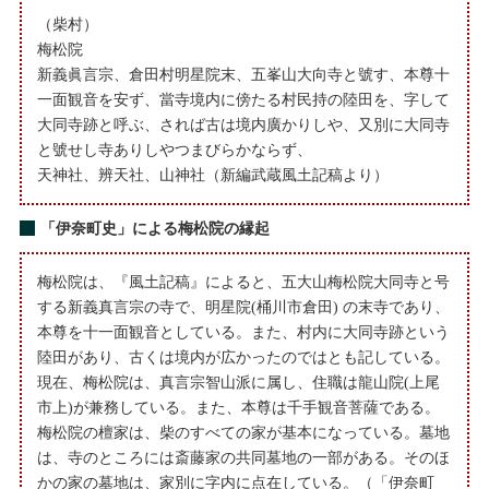
（柴村）
梅松院
新義眞言宗、倉田村明星院末、五峯山大向寺と號す、本尊十
一面観音を安ず、當寺境内に傍たる村民持の陸田を、字して
大同寺跡と呼ぶ、されば古は境内廣かりしや、又別に大同寺
と號せし寺ありしやつまびらかならず、
天神社、辨天社、山神社（新編武蔵風土記稿より）
「伊奈町史」による梅松院の縁起
梅松院は、『風土記稿』によると、五大山梅松院大同寺と号
する新義真言宗の寺で、明星院(桶川市倉田) の末寺であり、
本尊を十一面観音としている。また、村内に大同寺跡という
陸田があり、古くは境内が広かったのではとも記している。
現在、梅松院は、真言宗智山派に属し、住職は龍山院(上尾
市上)が兼務している。また、本尊は千手観音菩薩である。
梅松院の檀家は、柴のすべての家が基本になっている。墓地
は、寺のところには斎藤家の共同墓地の一部がある。そのほ
かの家の墓地は、家別に字内に点在している。（「伊奈町