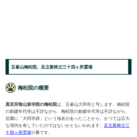
五峯山梅松院。足立新秩父三十四ヶ所霊場
梅松院の概要
真言宗智山派寺院の梅松院
は、五峯山大同寺と号します。梅松院
の創建年代等は不詳ながら、梅松院の創建年代等は不詳ながら、
近隣に「大同寺跡」という地名があったことから、かつては広大
な境内を有していたのではないかともいわれます。
足立新秩父三
十四ヶ所霊場
15番です。