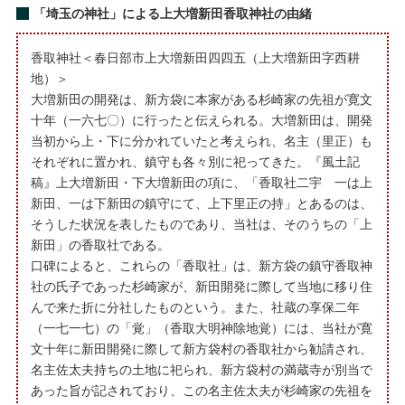
「埼玉の神社」による上大増新田香取神社の由緒
香取神社＜春日部市上大増新田四四五（上大増新田字西耕
地）＞
大増新田の開発は、新方袋に本家がある杉崎家の先祖が寛文
十年（一六七〇）に行ったと伝えられる。大増新田は、開発
当初から上・下に分かれていたと考えられ、名主（里正）も
それぞれに置かれ、鎮守も各々別に祀ってきた。『風土記
稿』上大増新田・下大増新田の項に、「香取社二宇 一は上
新田、一は下新田の鎮守にて、上下里正の持」とあるのは、
そうした状況を表したものであり、当社は、そのうちの「上
新田」の香取社である。
口碑によると、これらの「香取社」は、新方袋の鎮守香取神
社の氏子であった杉崎家が、新田開発に際して当地に移り住
んで来た折に分社したものという。また、社蔵の享保二年
（一七一七）の「覚」（香取大明神除地覚）には、当社が寛
文十年に新田開発に際して新方袋村の香取社から勧請され、
名主佐太夫持ちの土地に祀られ、新方袋村の満蔵寺が別当で
あった旨が記されており、この名主佐太夫が杉崎家の先祖を