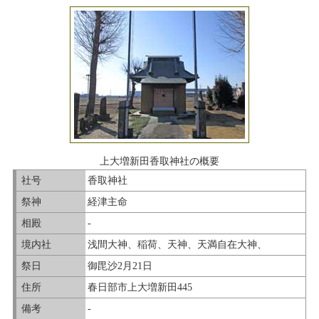
上大増新田香取神社の概要
社号
香取神社
祭神
経津主命
相殿
-
境内社
浅間大神、稲荷、天神、天満自在大神、
祭日
御毘沙2月21日
住所
春日部市上大増新田445
備考
-