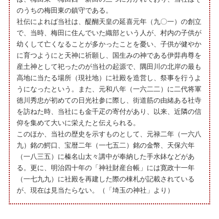
のうちの梅田東の鎮守である。
社伝によれば当社は、醍醐天皇の延喜元年（九〇一）の創立
で、当時、梅田に住んでいた織部という人が、村内の子供が
幼くして亡くなることが多かったことを憂い、子供が健やか
に育つようにと天神に祈願し、国生みの神である伊弉冉尊を
産土神として祀ったのが当社の起源で、隅田川の北岸の最も
高地に当たる場所（現社地）に社殿を造営し、祭事を行うよ
うになったという。また、元和八年（一六二二）に二代将軍
徳川秀忠が初めての日光社参に際し、街道筋の由緒ある社寺
を訪ねた時、当社にも金千疋の寄付があり、以来、近隣の信
仰を集めて大いに栄えたと伝えられる。
このほか、当社の歴史を示すものとして、元禄二年（一六八
九）銘の鰐口、宝暦二年（一七五二）銘の金幣、天保六年
（一八三五）に榛名山太々講中が奉納した手水鉢などがあ
る。更に、明治四十年の「神社財産台帳」には寛政十一年
（一七九九）に社殿を再建した際の棟札が記載されている
が、現在は見当たらない。（「埼玉の神社」より）