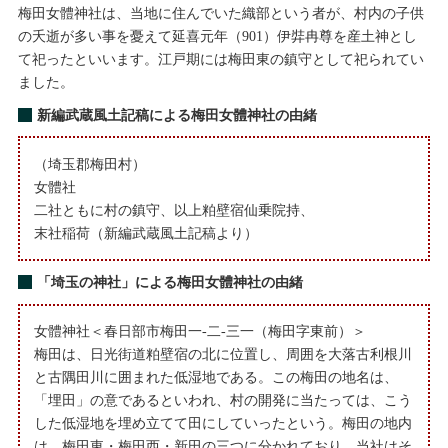
梅田女體神社は、当地に住んでいた織部という者が、村内の子供
の夭逝が多い事を憂えて延喜元年（901）伊弉冉尊を産土神とし
て祀ったといいます。江戸期には梅田東の鎮守として祀られてい
ました。
新編武蔵風土記稿による梅田女體神社の由緒
（埼玉郡梅田村）
女體社
二社ともに村の鎮守、以上粕壁宿仙乗院持、
末社稲荷（新編武蔵風土記稿より）
「埼玉の神社」による梅田女體神社の由緒
女體神社＜春日部市梅田一-二-三一（梅田字東前）＞
梅田は、日光街道粕壁宿の北に位置し、周囲を大落古利根川
と古隅田川に囲まれた低湿地である。この梅田の地名は、
「埋田」の意であるといわれ、村の開発に当たっては、こう
した低湿地を埋め立てて田にしていったという。梅田の地内
は、梅田東・梅田西・新田の三つに分かれており、当社はそ