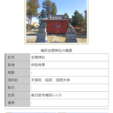
梅田女體神社の概要
社号
女體神社
祭神
伊弉冉尊
相殿
-
境内社
天満宮、稲荷、浅間大神
祭日
-
住所
春日部市梅田1-2-31
備考
-