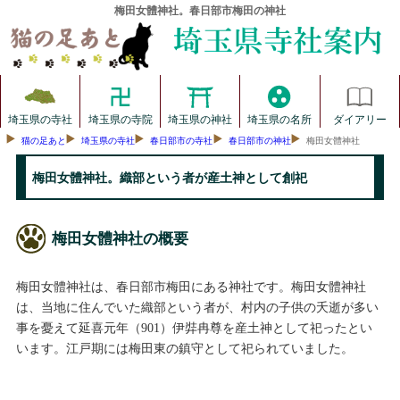
梅田女體神社。春日部市梅田の神社
埼玉県の寺社
埼玉県の寺院
埼玉県の神社
埼玉県の名所
ダイアリー
猫の足あと
埼玉県の寺社
春日部市の寺社
春日部市の神社
梅田女體神社
梅田女體神社。織部という者が産土神として創祀
梅田女體神社の概要
梅田女體神社は、春日部市梅田にある神社です。梅田女體神社
は、当地に住んでいた織部という者が、村内の子供の夭逝が多い
事を憂えて延喜元年（901）伊弉冉尊を産土神として祀ったとい
います。江戸期には梅田東の鎮守として祀られていました。