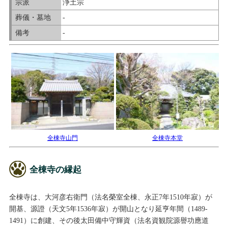
宗派
浄土宗
葬儀・墓地
-
備考
-
全棟寺山門
全棟寺本堂
全棟寺の縁起
全棟寺は、大河彦右衛門（法名榮室全棟、永正7年1510年寂）が
開基、源證（天文5年1536年寂）が開山となり延亨年間（1489-
1491）に創建、その後太田備中守輝資（法名資観院源譽功應道