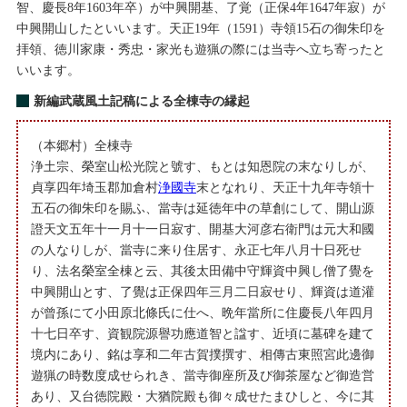
智、慶長8年1603年卒）が中興開基、了覚（正保4年1647年寂）が
中興開山したといいます。天正19年（1591）寺領15石の御朱印を
拝領、徳川家康・秀忠・家光も遊猟の際には当寺へ立ち寄ったと
いいます。
新編武蔵風土記稿による全棟寺の縁起
（本郷村）全棟寺
浄土宗、榮室山松光院と號す、もとは知恩院の末なりしが、
貞享四年埼玉郡加倉村
浄國寺
末となれり、天正十九年寺領十
五石の御朱印を賜ふ、當寺は延徳年中の草創にして、開山源
證天文五年十一月十一日寂す、開基大河彦右衛門は元大和國
の人なりしが、當寺に来り住居す、永正七年八月十日死せ
り、法名榮室全棟と云、其後太田備中守輝資中興し僧了覺を
中興開山とす、了覺は正保四年三月二日寂せり、輝資は道灌
が曾孫にて小田原北條氏に仕へ、晩年當所に住慶長八年四月
十七日卒す、資観院源譽功應道智と諡す、近頃に墓碑を建て
境内にあり、銘は享和二年古賀撲撰す、相傳古東照宮此邊御
遊猟の時数度成せられき、當寺御座所及び御茶屋など御造営
あり、又台徳院殿・大猶院殿も御々成せたまひしと、今に其