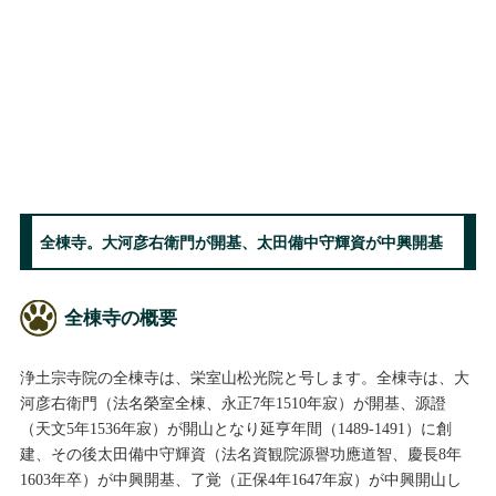
全棟寺。大河彦右衛門が開基、太田備中守輝資が中興開基
全棟寺の概要
浄土宗寺院の全棟寺は、栄室山松光院と号します。全棟寺は、大
河彦右衛門（法名榮室全棟、永正7年1510年寂）が開基、源證
（天文5年1536年寂）が開山となり延亨年間（1489-1491）に創
建、その後太田備中守輝資（法名資観院源譽功應道智、慶長8年
1603年卒）が中興開基、了覚（正保4年1647年寂）が中興開山し