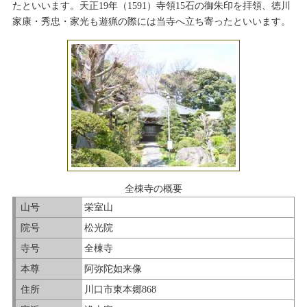
たといいます。天正19年（1591）寺領15石の御朱印を拝領、徳川
家康・秀忠・家光も遊猟の際には当寺へ立ち寄ったといいます。
全棟寺の概要
山号
栄室山
院号
松光院
寺号
全棟寺
本尊
阿弥陀如来像
住所
川口市東本郷868