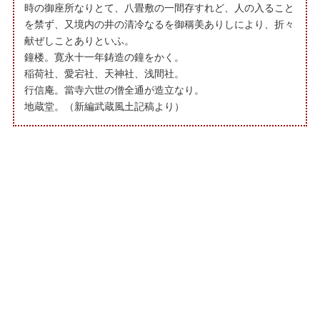
時の御座所なりとて、八畳敷の一間存すれど、人の入ること
を禁ず、又境内の井の清冷なるを御稱美ありしにより、折々
献ぜしことありといふ。
鐘楼。寛永十一年鋳造の鐘をかく。
稲荷社、愛宕社、天神社、浅間社。
行信庵。當寺六世の僧全通が造立なり。
地蔵堂。（新編武蔵風土記稿より）