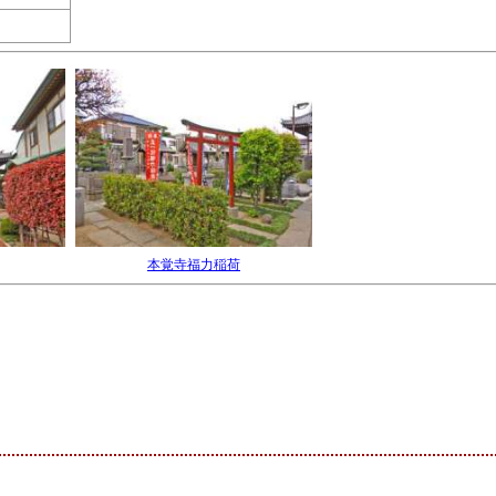
本覚寺福力稲荷