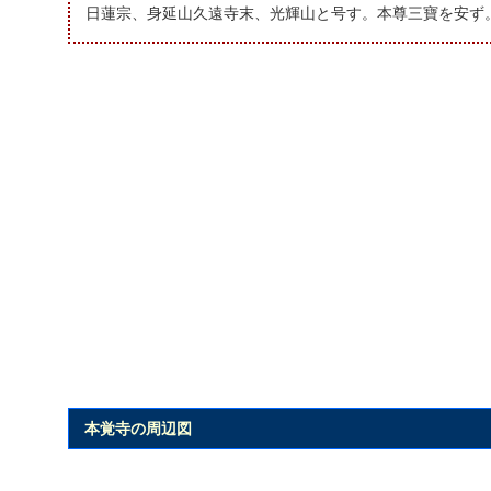
日蓮宗、身延山久遠寺末、光輝山と号す。本尊三寶を安ず。
本覚寺の周辺図