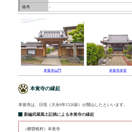
備考
-
本覚寺山門
本覚寺本堂
本覚寺の縁起
本覚寺は、日現（大永6年1526寂）が開山したといいます。
新編武蔵風土記稿による本覚寺の縁起
（横曽根村）本覚寺