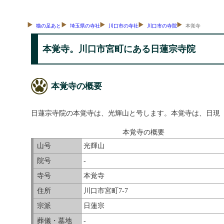
猫の足あと
埼玉県の寺社
川口市の寺社
川口市の寺院
本覚寺
本覚寺。川口市宮町にある日蓮宗寺院
本覚寺の概要
日蓮宗寺院の本覚寺は、光輝山と号します。本覚寺は、日現（大
本覚寺の概要
山号
光輝山
院号
-
寺号
本覚寺
住所
川口市宮町7-7
宗派
日蓮宗
葬儀・墓地
-