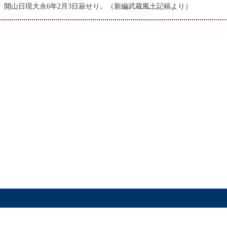
開山日現大永6年2月3日寂せり。（新編武蔵風土記稿より）