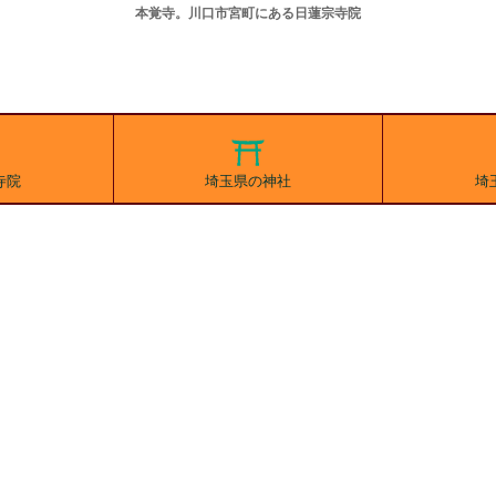
本覚寺。川口市宮町にある日蓮宗寺院
寺院
埼玉県の神社
埼