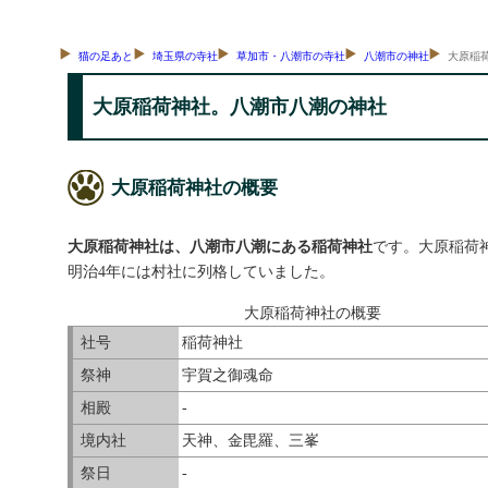
猫の足あと
埼玉県の寺社
草加市・八潮市の寺社
八潮市の神社
大原稲
大原稲荷神社。八潮市八潮の神社
大原稲荷神社の概要
大原稲荷神社は、八潮市八潮にある稲荷神社
です。大原稲荷
明治4年には村社に列格していました。
大原稲荷神社の概要
社号
稲荷神社
祭神
宇賀之御魂命
相殿
-
境内社
天神、金毘羅、三峯
祭日
-