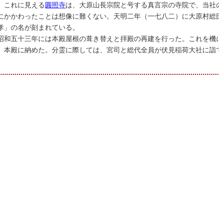
。これに見える
圓照寺
は、大原山長宗院と号する真言宗の寺院で、当社
にかかわったことは想像に難くない。天明二年（一七八二）に大原村総
孝」の名が刻まれている。
昭和五十三年には本殿屋根の葺き替えと拝殿の再建を行った。これを機
、本殿に納めた。分霊に際しては、宮司と総代全員が伏見稲荷大社に詣