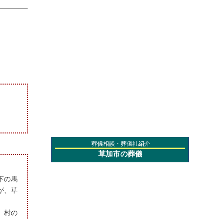
葬儀相談・葬儀社紹介
草加市の葬儀
下の馬
が、草
、村の