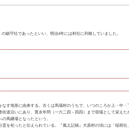
）の鎮守社であったといい、明治4年には村社に列格していました。
をなす地形に由来する。古くは馬場村のうちで、いつのころか上・中・
妻街道沿いにあり、寛永年問（一六二四－四四）まで宿場として栄えた
への馬継場となったという。
分霊を祀ったと伝えられている。『風土記稿』大原村の項には「稲荷社