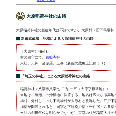
大原稲荷神社の由緒
大原稲荷神社の創建年代は不詳ですが、大原村（旧下馬場村
新編武蔵風土記稿による大原稲荷神社の由緒
（大原村）稲荷社
村の鎮守にて、
圓照寺
持
末社。天神、金毘羅、三峯（新編武蔵風土記稿より）
「埼玉の神社」による大原稲荷神社の由緒
稲荷神社＜八潮市八潮七-二九-一五（大原字根耕地）＞
当地は古綾瀬川の沖積地に位置する。地名は広大な徴高地
場村に分村し、のち下馬場村が大原村と改称した。江戸下
加宿が開設されると、同宿と下総松戸宿・千住宿・八条宿
当社の創建年代は明らかでないが、京都の伏見稲荷大社の