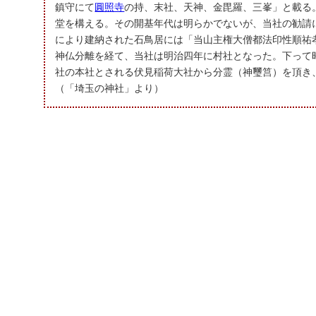
鎮守にて
圓照寺
の持、末社、天神、金毘羅、三峯」と載る
堂を構える。その開基年代は明らかでないが、当社の勧請
により建納された石鳥居には「当山主権大僧都法印性順祐
神仏分離を経て、当社は明治四年に村社となった。下って
社の本社とされる伏見稲荷大社から分霊（神璽筥）を頂き
（「埼玉の神社」より）