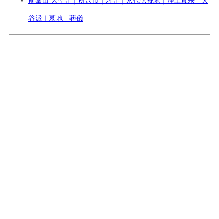
前峯山 大聖寺｜所沢市｜お寺｜永代供養墓｜浄土真宗 大
谷派｜墓地｜葬儀