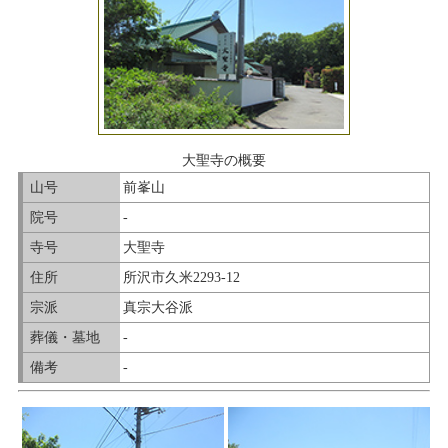
大聖寺の概要
山号
前峯山
院号
-
寺号
大聖寺
住所
所沢市久米2293-12
宗派
真宗大谷派
葬儀・墓地
-
備考
-