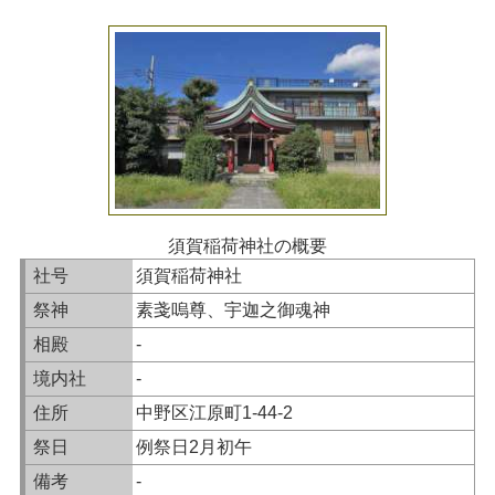
須賀稲荷神社の概要
社号
須賀稲荷神社
祭神
素戔嗚尊、宇迦之御魂神
相殿
-
境内社
-
住所
中野区江原町1-44-2
祭日
例祭日2月初午
備考
-