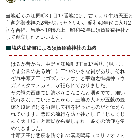
当地近くの江原町3丁目17番地には、古くより牛頭天王と
宇迦之御魂神の2祠があったといい、昭和40年代に入り2
祠を合祀、当地へ移転の上、昭和42年に須賀稲荷神社と
して創立したといいます。
境内由緒書による須賀稲荷神社の由緒
はるか昔から、中野区江原町3丁目17番地（現・こ
ぐま公園のある所）に二つの小さな祠があり、それ
ぞれ牛頭天王（ゴズテンノウ）と宇迦之御魂神（ウ
ガノミタマノカミ）が祀られておりました。
その祠の西側では清水がこんこんと湧きでて、細い
流れをなしていたことから、土地の人々が五穀の豊
穣と疫病除けを祈願して祠を祀ったものだと伝えら
れています。悪疫の流行を防ぐ神として「じゅくじ
ゅく天王様」と庶民から親しまれ、多くの信仰を集
めてきました。
牛頭天王は悪疫を防ぐ神の素戔嗚尊（スサノオノミ