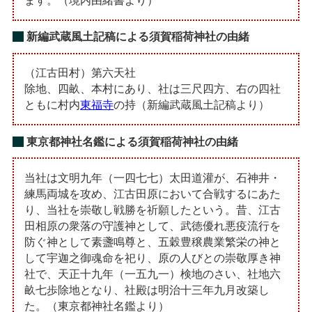
ます。（境内由緒書より）
新編武蔵風土記稿による須賀稲荷神社の由緒
（江古田村）第六天社
除地、四畝、本村にあり、社は三尺四方、右の四社
ともに村内
東福寺
の持（新編武蔵風土記稿より）
東京都神社名鑑による須賀稲荷神社の由緒
当社は文明九年（一四七七）太田道灌が、石神井・
練馬両城を攻め、江古田原において合戦するにあた
り、当社を崇敬し戦勝を祈願したという。昔、江古
田相原の衆落の守護神として、武徳優れ悪疫流行を
防ぐ神として素盞鳴尊と、五穀豊穣農業繁栄の神と
して宇迦之御魂命を祀り、原の人びとの崇敬厚き神
社で、天正十九年（一五九一）検地のさい、社地六
畝七歩除地となり、社殿は明治十三年九月改築し
た。（東京都神社名鑑より）