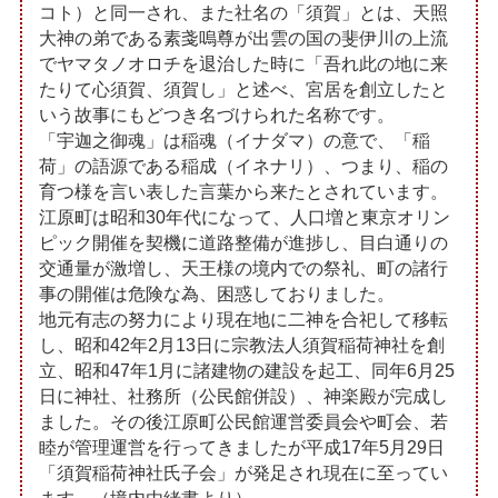
コト）と同一され、また社名の「須賀」とは、天照
大神の弟である素戔嗚尊が出雲の国の斐伊川の上流
でヤマタノオロチを退治した時に「吾れ此の地に来
たりて心須賀、須賀し」と述べ、宮居を創立したと
いう故事にもどつき名づけられた名称です。
「宇迦之御魂」は稲魂（イナダマ）の意で、「稲
荷」の語源である稲成（イネナリ）、つまり、稲の
育つ様を言い表した言葉から来たとされています。
江原町は昭和30年代になって、人口増と東京オリン
ピック開催を契機に道路整備が進捗し、目白通りの
交通量が激増し、天王様の境内での祭礼、町の諸行
事の開催は危険な為、困惑しておりました。
地元有志の努力により現在地に二神を合祀して移転
し、昭和42年2月13日に宗教法人須賀稲荷神社を創
立、昭和47年1月に諸建物の建設を起工、同年6月25
日に神社、社務所（公民館併設）、神楽殿が完成し
ました。その後江原町公民館運営委員会や町会、若
睦が管理運営を行ってきましたが平成17年5月29日
「須賀稲荷神社氏子会」が発足され現在に至ってい