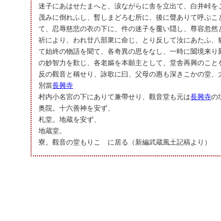
迷子にあはせたまへと、涙ながらに舎を立出て、白井峠を
茂みに倒れふし、暫しまどろむ所に、後に聲ありて呼ぶこ
て、忍辱慈悲の衣の下に、件の迷子を覆い隠し、尊容忽然
祈により、われ廿八部衆に命じ、とり反して汝にあたふ、
て始終の物語を聞て、各奇異の思をなし、一時に闔境来り
の妙智力を歎じ、各老嫗を本願主として、堂舎再興のこと
反の觀音と稱せり、詠歌に曰、父母の惠も深きこかの堂、
別當
長興寺
村内小名宮の下にありて兼帶せり、觀音堂も元は
長興寺
の
奥院。十六善神を安ず、
札堂。地蔵を安ず、
地蔵堂。
寮。觀音の堂もりこゝに居る（新編武蔵風土記稿より）