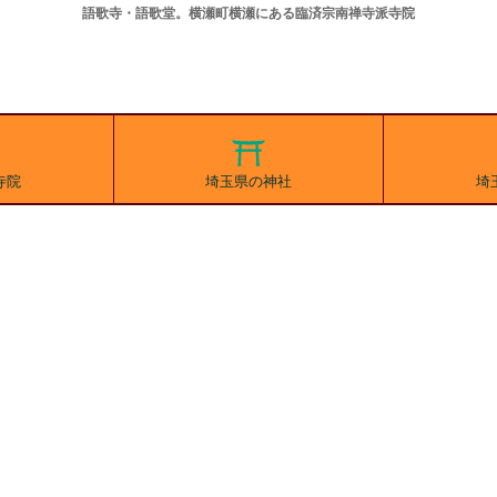
語歌寺・語歌堂。横瀬町横瀬にある臨済宗南禅寺派寺院
寺院
埼玉県の神社
埼