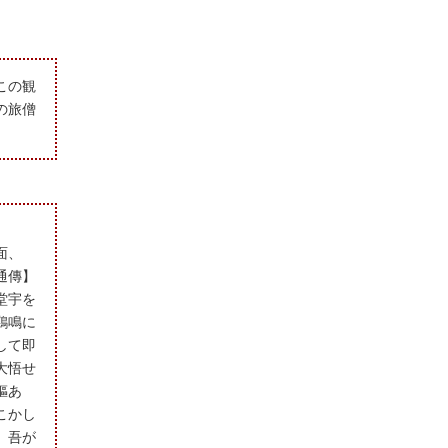
この観
の旅僧
面、
通傳】
堂宇を
鶏鳴に
して即
大悟せ
嫗あ
こかし
、吾が