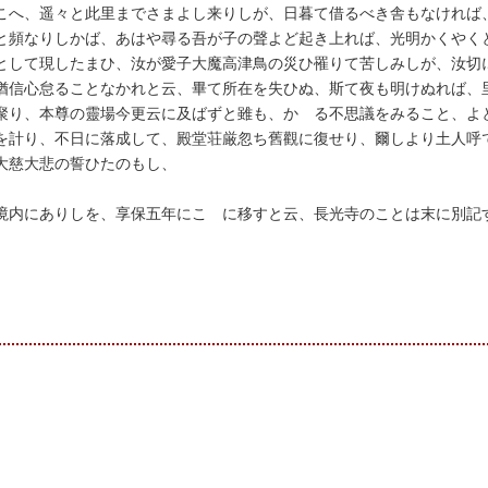
こへ、遥々と此里までさまよし来りしが、日暮て借るべき舎もなければ
と頻なりしかば、あはや尋る吾が子の聲よど起き上れば、光明かくやく
として現したまひ、汝が愛子大魔高津鳥の災ひ罹りて苦しみしが、汝切
猶信心怠ることなかれと云、畢て所在を失ひぬ、斯て夜も明けぬれば、
聚り、本尊の靈場今更云に及ばずと雖も、かゝる不思議をみること、よ
を計り、不日に落成して、殿堂荘厳忽ち舊觀に復せり、爾しより土人呼
大慈大悲の誓ひたのもし、
境内にありしを、享保五年にこゝに移すと云、長光寺のことは末に別記