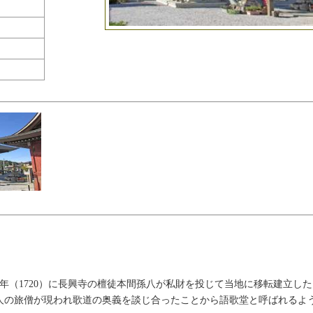
年（1720）に長興寺の檀徒本間孫八が私財を投じて当地に移転建立し
人の旅僧が現われ歌道の奥義を談じ合ったことから語歌堂と呼ばれるよ