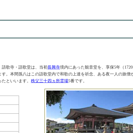
。語歌寺・語歌堂は、当初
長興寺
境内にあった観音堂を、享保5年（172
ます。本間孫八はこの語歌堂内で和歌の上達を祈念、ある夜一人の旅僧
ったといいます。
秩父三十四ヵ所霊場
5番です。