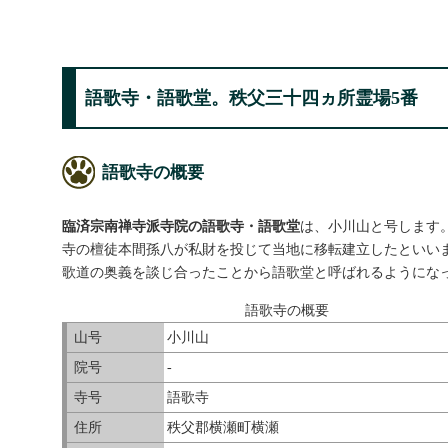
語歌寺・語歌堂。秩父三十四ヵ所霊場5番
語歌寺の概要
臨済宗南禅寺派寺院の語歌寺・語歌堂
は、小川山と号します
寺の檀徒本間孫八が私財を投じて当地に移転建立したといい
歌道の奥義を談じ合ったことから語歌堂と呼ばれるようにな
語歌寺の概要
山号
小川山
院号
-
寺号
語歌寺
住所
秩父郡横瀬町横瀬