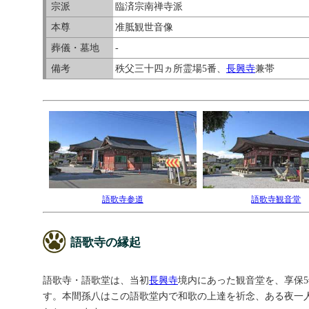
宗派
臨済宗南禅寺派
本尊
准胝観世音像
葬儀・墓地
-
備考
秩父三十四ヵ所霊場5番、
長興寺
兼帯
語歌寺参道
語歌寺観音堂
語歌寺の縁起
語歌寺・語歌堂は、当初
長興寺
境内にあった観音堂を、享保5
す。本間孫八はこの語歌堂内で和歌の上達を祈念、ある夜一