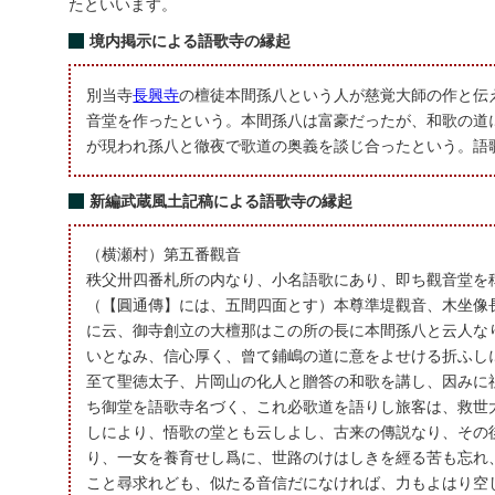
たといいます。
境内掲示による語歌寺の縁起
別当寺
長興寺
の檀徒本間孫八という人が慈覚大師の作と伝
音堂を作ったという。本間孫八は富豪だったが、和歌の道
が現われ孫八と徹夜で歌道の奥義を談じ合ったという。語
新編武蔵風土記稿による語歌寺の縁起
（横瀬村）第五番觀音
秩父卅四番札所の内なり、小名語歌にあり、即ち觀音堂を
（【圓通傳】には、五間四面とす）本尊準堤觀音、木坐像
に云、御寺創立の大檀那はこの所の長に本間孫八と云人な
いとなみ、信心厚く、曾て鋪嶋の道に意をよせける折ふし
至て聖徳太子、片岡山の化人と贈答の和歌を講し、因みに
ち御堂を語歌寺名づく、これ必歌道を語りし旅客は、救世
しにより、悟歌の堂とも云しよし、古来の傳説なり、その
り、一女を養育せし爲に、世路のけはしきを經る苦も忘れ
こと尋求れども、似たる音信だになければ、力もよはり空