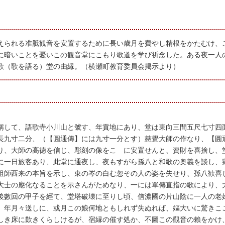
えられる准胝観音を安置するために長い歳月を費やし精根をかたむけ、
に暗いことを憂いこの観音堂にこもり歌道を学び祈念した。ある夜一人
歌（歌を語る）堂の由縁。（横瀬町教育委員会掲示より）
稱して、語歌寺小川山と號す、年貢地にあり、堂は東向三間五尺七寸四
長九寸二分、（【圓通傳】には九寸一分とす）慈覺大師の作なり、【圓
り、大師の高徳を信じ、彫刻の像をこゝに安置せんと、資財を喜捨し、
に一日旅客あり、此堂に通夜し、夜もすがら孫八と和歌の奥義を談し、
祖師西来の本旨を示し、東の岑の白む忽その人の姿を失せり、孫八歓喜
大士の應化なることを示さんがためなり、一には單傳直指の歌により、
後數回の甲子を經て、堂塔破壊に至りし頃、信濃國の片山陰に一人の老
、年月々送しに、或月この娘何地ともしれず失ぬれば、嫗大いに驚きこ
しき床に歎きくらしけるが、宿縁の催す処か、不圖この觀音の賴をかけ