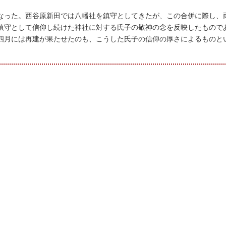
なった。西谷原新田では八幡社を鎮守としてきたが、この合併に際し、
鎮守として信仰し続けた神社に対する氏子の敬神の念を反映したもので
四月には再建が果たせたのも、こうした氏子の信仰の厚さによるものと