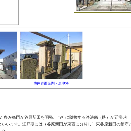
殿
境内青面金剛・庚申塔
った多左衛門が谷原新田を開発、当社に隣接する浄法庵（跡）が延宝6年（1
といいます。江戸期には（谷原新田が東西に分村し）東谷原新田の鎮守
した。