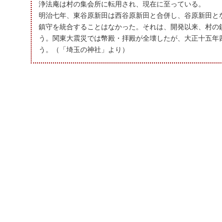
浄法庵は村の集会所に転用され、現在に至っている。
明治七年、東谷原新田は西谷原新田と合併し、谷原新田と
鎮守を統合することはなかった。それは、開発以来、村の
う。関東大震災では幣殿・拝殿が全壊したが、大正十五年
う。（「埼玉の神社」より）