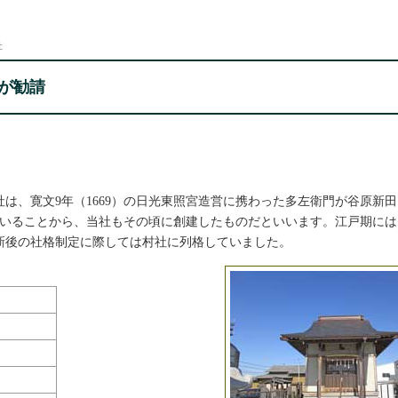
社
が勧請
は、寛文9年（1669）の日光東照宮造営に携わった多左衛門が谷原新
れていることから、当社もその頃に創建したものだといいます。江戸期に
新後の社格制定に際しては村社に列格していました。