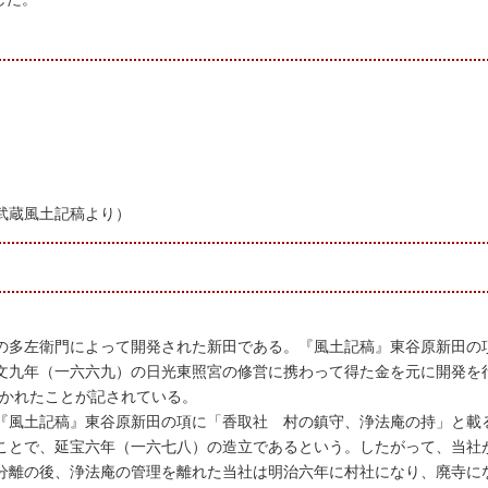
武蔵風土記稿より）
の多左衛門によって開発された新田である。『風土記稿』東谷原新田の
文九年（一六六九）の日光東照宮の修営に携わって得た金を元に開発を
分かれたことが記されている。
『風土記稿』東谷原新田の項に「香取社 村の鎮守、浄法庵の持」と載
ことで、延宝六年（一六七八）の造立であるという。したがって、当社
分離の後、浄法庵の管理を離れた当社は明治六年に村社になり、廃寺に