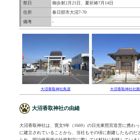
祭日
御歩射2月21日、夏祈祷7月14日
住所
春日部市大沼7-70
備考
-
大沼香取神社鳥居
大沼香取神社社
大沼香取神社の由緒
大沼香取神社は、寛文9年（1669）の日光東照宮造営に携わ
に建立されていることから、当社もその頃に創建したものだ
られ、明治維新後の社格制定に際しては村社に列格していま