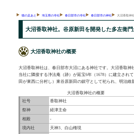
猫の足あと
埼玉県の寺社
春日部市の寺社
春日部市の神社
大沼香取神
大沼香取神社。谷原新田を開発した多左衛門
大沼香取神社の概要
大沼香取神社は、春日部市大沼にある神社です。大沼香取神社
当社に隣接する浄法庵（跡）が延宝6年（1678）に建立さ
田が東西に分村し）東谷原新田の鎮守として祀られ、明治維
大沼香取神社の概要
社号
香取神社
祭神
経津主命
相殿
-
境内社
天神3、白山権現