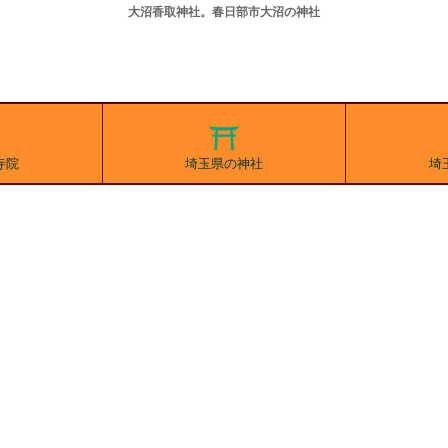
大沼香取神社。春日部市大沼の神社
寺院
埼玉県の神社
埼