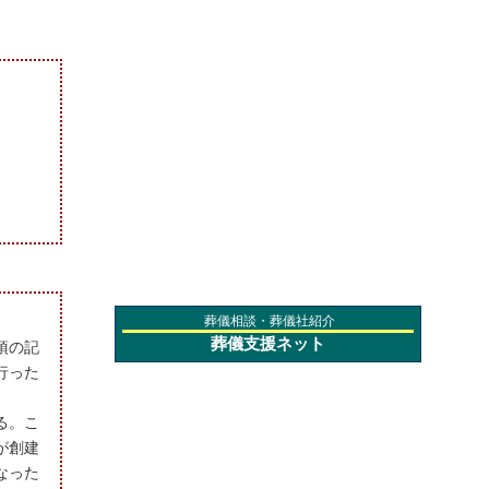
葬儀相談・葬儀社紹介
葬儀支援ネット
項の記
行った
る。こ
が創建
なった