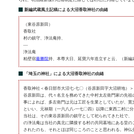
新編武蔵風土記稿による大沼香取神社の由緒
（東谷原新田）
香取社
村の鎮守、浄法庵持、
---
浄法庵
粕壁宿
最勝院
持、本尊大日、延寶六年造立すと云、（新編
「埼玉の神社」による大沼香取神社の由緒
香取神社＜春日部市大沼七-七〇（谷原新田字大沼耕地）＞
谷原新田は、代々名主を務めてきた中村太左衛門家の先祖
事によれば、多左衛門は元は工匠を生業としていたが、寛
といい、元禄期（一六八八-一七〇四）以降に東西二村に
当社は、その東谷原新田の鎮守として祀られてきた社で、
の浄法庵は当社の真北に隣接する村の共同墓地にある堂の
されたのも、それとほぼ同じころのことと思われる。神仏