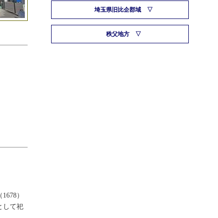
埼玉県旧比企郡域
秩父地方
678）
として祀