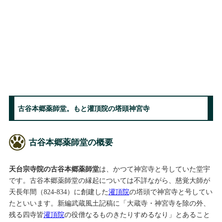
古谷本郷薬師堂。もと灌頂院の塔頭神宮寺
古谷本郷薬師堂の概要
天台宗寺院の古谷本郷薬師堂
は、かつて神宮寺と号していた堂宇
です。古谷本郷薬師堂の縁起については不詳ながら、慈覚大師が
天長年間（824-834）に創建した
灌頂院
の塔頭で神宮寺と号してい
たといいます。新編武蔵風土記稿に「大蔵寺・神宮寺を除の外、
残る四寺皆
灌頂院
の役僧なるものきたりすめるなり」とあること