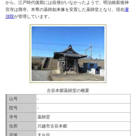
から、江戸時代後期には役僧がいなかったようで、明治維新後神
宮寺は廃寺、本尊の薬師如来像を安置した薬師堂となり、現在
灌
頂院
が管理しています。
古谷本郷薬師堂の概要
山号
-
院号
-
寺号
薬師堂
住所
川越市古谷本郷
宗派
天台宗