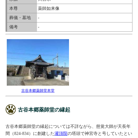
本尊
薬師如来像
葬儀・墓地
-
備考
-
古谷本郷薬師堂本堂
古谷本郷薬師堂の縁起
古谷本郷薬師堂の縁起については不詳ながら、慈覚大師が天長年
間（824-834）に創建した
灌頂院
の塔頭で神宮寺と号していたとい