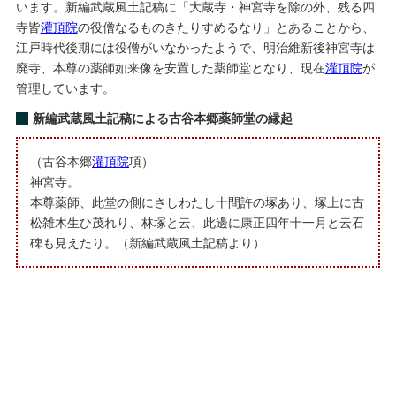
います。新編武蔵風土記稿に「大蔵寺・神宮寺を除の外、残る四
寺皆
灌頂院
の役僧なるものきたりすめるなり」とあることから、
江戸時代後期には役僧がいなかったようで、明治維新後神宮寺は
廃寺、本尊の薬師如来像を安置した薬師堂となり、現在
灌頂院
が
管理しています。
新編武蔵風土記稿による古谷本郷薬師堂の縁起
（古谷本郷
灌頂院
項）
神宮寺。
本尊薬師、此堂の側にさしわたし十間許の塚あり、塚上に古
松雑木生ひ茂れり、林塚と云、此邊に康正四年十一月と云石
碑も見えたり。（新編武蔵風土記稿より）