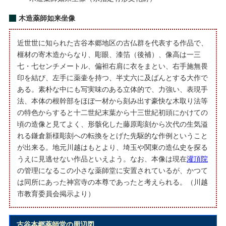
木造薬師如来坐像
近世世に知られた古谷本郷地区の古仏群を代表する作品で、
榧材の寄木造からなり、彫眼、漆箔（後補）、像高は一三
七・七センチメートル、偏袒右肩に衣をまとい、右手施無畏
印を結び、左手に薬壷を持つ、半丈六に及ばんとする大作で
ある。素朴な中にも写実味のある立体的で、力強い、表現手
法、本体の根幹部をほぼ一材から刻み出す豪快な木取り法等
の特色からすると十二世紀末葉から十三世紀初頭にかけての
頃の造像と見てよく、形骸化した藤原彫刻から次代の生気溢
れる鎌倉新様彫刻への転換をとげた先駆的な作例ということ
が出来る。地元川越はもとより、埼玉や関東の造仏史を探る
うえに見逃せない作品といえよう。なお、本像は現在
灌頂院
の管理になるこの小さな薬師堂に安置されているが、かつて
は同所にあった神宮寺の本尊であったと考えられる。（川越
市教育委員会掲示より）
古谷本郷薬師堂の周辺図