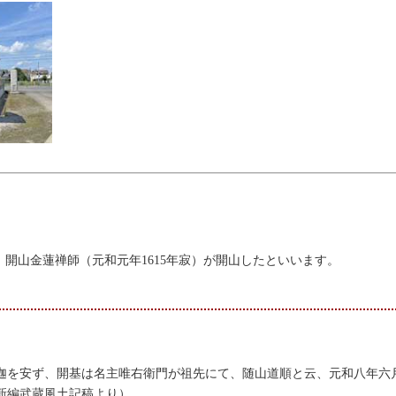
開山金蓮禅師（元和元年1615年寂）が開山したといいます。
迦を安ず、開基は名主唯右衛門が祖先にて、随山道順と云、元和八年六
新編武蔵風土記稿より）