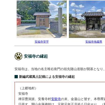
安福寺堂宇
安福寺地蔵尊
安福寺の縁起
安福寺は、当地の名主唯右衛門の祖先随山道順が開基となり、
新編武蔵風土記稿による安福寺の縁起
（上郷地村）
安福寺
禅宗曹洞派、安養寺村
安龍寺
の末、金蓮山と號す、本尊釋
日卒す、開山金蓮禅師は、元和元年正月拾八日化せり、（