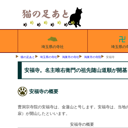
埼玉県の寺社
埼玉県の
猫の足あと
埼玉県の寺社
鴻巣市の寺社
鴻巣市の寺院
安福寺
安福寺。名主唯右衛門の祖先随山道順が開基
安福寺の概要
曹洞宗寺院の安福寺は、金蓮山と号します。安福寺は、当地の
寂）が開山したといいます。
安福寺の概要