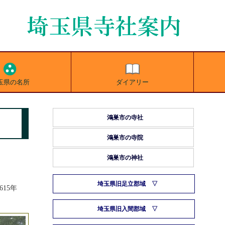
玉県の名所
ダイアリー
鴻巣市の寺社
鴻巣市の寺院
鴻巣市の神社
埼玉県旧足立郡域
15年
埼玉県旧入間郡域