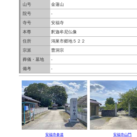
山号
金蓮山
院号
-
寺号
安福寺
本尊
釈迦牟尼仏像
住所
鴻巣市郷地５２２
宗派
曹洞宗
葬儀・墓地
-
備考
-
安福寺参道
安福寺山門