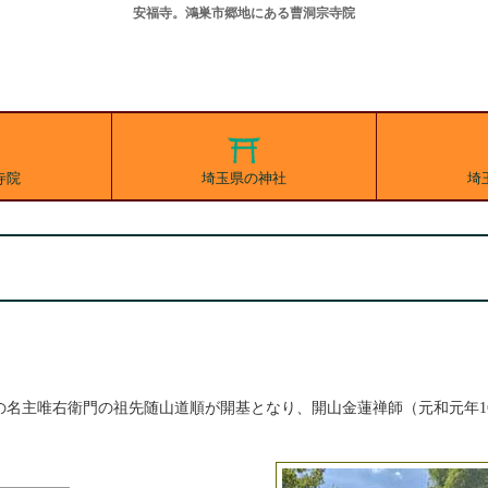
安福寺。鴻巣市郷地にある曹洞宗寺院
寺院
埼玉県の神社
埼
名主唯右衛門の祖先随山道順が開基となり、開山金蓮禅師（元和元年16