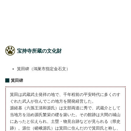
宝持寺所蔵の文化財
箕田碑（鴻巣市指定金石文）
箕田碑
箕田は武蔵武士発祥の地で、千年程前の平安時代に多くのす
ぐれた武人が住んでこの地方を開発経営した。
源経基（六孫王清和源氏）は文部両道に秀で、武蔵介として
当地方を治め源氏繁栄の礎を築いた。その館跡は大間の城山
にあったと伝えられ、土塁・物見台跡などが見られる（県史
跡）。源仕（嵯峨源氏）は箕田に住んだので箕田氏と称し、