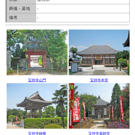
葬儀・墓地
-
備考
-
宝持寺山門
宝持寺本堂
宝持寺鐘楼
宝持寺薬師堂