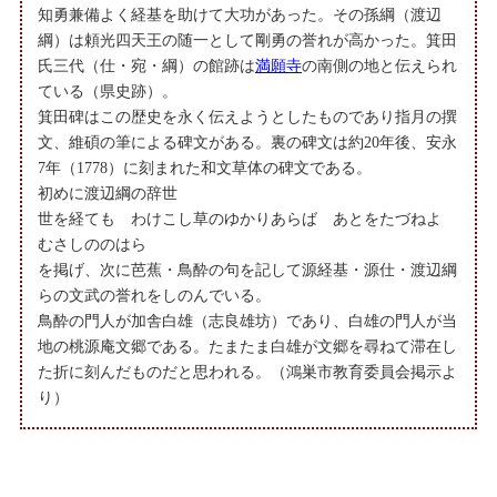
知勇兼備よく経基を助けて大功があった。その孫綱（渡辺
綱）は頼光四天王の随一として剛勇の誉れが高かった。箕田
氏三代（仕・宛・綱）の館跡は
満願寺
の南側の地と伝えられ
ている（県史跡）。
箕田碑はこの歴史を永く伝えようとしたものであり指月の撰
文、維碩の筆による碑文がある。裏の碑文は約20年後、安永
7年（1778）に刻まれた和文草体の碑文である。
初めに渡辺綱の辞世
世を経ても わけこし草のゆかりあらば あとをたづねよ
むさしののはら
を掲げ、次に芭蕉・鳥酔の句を記して源経基・源仕・渡辺綱
らの文武の誉れをしのんでいる。
鳥酔の門人が加舎白雄（志良雄坊）であり、白雄の門人が当
地の桃源庵文郷である。たまたま白雄が文郷を尋ねて滞在し
た折に刻んだものだと思われる。（鴻巣市教育委員会掲示よ
り）