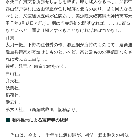
永楽二百貫文を所務せしよしを載す。即ち此人なるべし。又郡中
赤山領戸塚村に込山弾正が住し城跡と云ものあり。是も同人なる
べしと。又渡邊源五綱が位牌あり。美源院大総英綱大禅門萬寿元
甲子年3月朔日と記す。綱は当寺最初の開基なれば、ここに置る
などいへど、固より拠とすべきことなければおぼつかなし。
什寶
太刀一振。下野の住包秀の作。源五綱が所持のものにて、遠裔渡
邊重兵衛高が寄進せしものといへど、高と云ものの事蹟詳ならざ
れば考ふるに由なし。
鐘楼。延宝5年鋳造の鐘をかく。
白山社。
弁天社。
秋葉社。
稲荷社。
愛宕社。
第六天社。（新編武蔵風土記稿より）
境内掲示による宝持寺の縁起
当山は、今より一千年前に渡辺綱が、祖父（箕田源氏の祖源