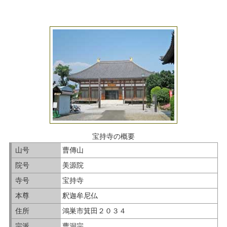
宝持寺の概要
山号
曹傳山
院号
美源院
寺号
宝持寺
本尊
釈迦牟尼仏
住所
鴻巣市箕田２０３４
宗派
曹洞宗