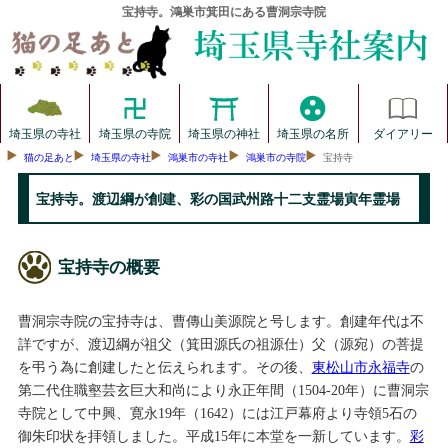
宝持寺。鴻巣市箕田にある曹洞宗寺院
埼玉県の寺社
埼玉県の寺院
埼玉県の神社
埼玉県の名所
ダイアリー
猫の足あと
埼玉県の寺社
鴻巣市の寺社
鴻巣市の寺院
宝持寺
宝持寺。渡辺綱が創建、彩の国武州路十二支霊場寅年霊場
宝持寺の概要
曹洞宗寺院の宝持寺は、曹傳山美源院と号します。創建年代は不
詳ですが、渡辺綱が祖父（箕田源氏の祖源仕）父（源宛）の菩提
を弔う為に創建したと伝えられます。その後、
東松山市永福寺
の
第二代住職壑芸玄巨大和尚により永正年間（1504-20年）に曹洞宗
寺院として中興、寛永19年（1642）には江戸幕府より寺領5石の
御朱印状を拝領しました。平成15年に本堂を一新しています。
彩