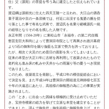
仕）父（源宛）の菩提を弔う為に建立したと伝えられていま
す。
渡辺綱は源頼光に仕えた四天王随一と云われ、大江山の酒呑
童子退治や京の一条戻橋では、付近に出没する鬼婆の腕を切
り落とした事で有名な武将で、渡辺氏を名乗り嵯峨源氏一統
の総領となりその名を残した人物です。
永正年間（1504-20年）に東松山市「永福寺」の第二代住職
壑芸玄巨大和尚によって曹洞宗寺院として再興され徳川幕府
より5石の御朱印を賜り伽藍も立派で勢力を誇っておりまし
たが、相次ぐ火災のため昔日の面影を失ってしまいました。
従来の本堂が大正11年に古材を再利用して改築されたもので
老朽化も進み床の軋みや天井からの雨漏り等の憂うべき現状
でありました。
このため、改築造立を発願し、平成12年の檀信徒総会におい
て決定を見、また平成14年は曹洞宗の開祖道元禅師様七百五
十年の大遠忌にあたり、高祖様の御報恩の為にこの事業が実
施されました。
この「とき」に出会った因縁を積極的に受け止めていただ
き、宝持寺檀家の総力を挙げて立派な本堂を建立することが
できました。謹んで御先代・御先祖様に御報告申上げ、また