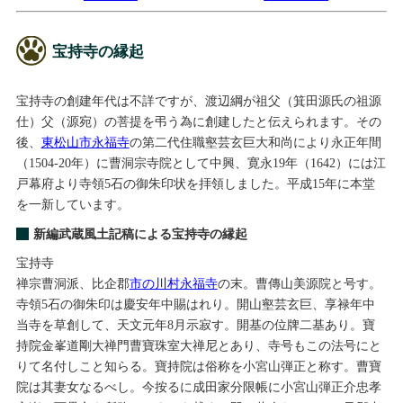
宝持寺の縁起
宝持寺の創建年代は不詳ですが、渡辺綱が祖父（箕田源氏の祖源
仕）父（源宛）の菩提を弔う為に創建したと伝えられます。その
後、
東松山市永福寺
の第二代住職壑芸玄巨大和尚により永正年間
（1504-20年）に曹洞宗寺院として中興、寛永19年（1642）には江
戸幕府より寺領5石の御朱印状を拝領しました。平成15年に本堂
を一新しています。
新編武蔵風土記稿による宝持寺の縁起
宝持寺
禅宗曹洞派、比企郡
市の川村永福寺
の末。曹傳山美源院と号す。
寺領5石の御朱印は慶安年中賜はれり。開山壑芸玄巨、享禄年中
当寺を草創して、天文元年8月示寂す。開基の位牌二基あり。寶
持院金峯道剛大禅門曹寶珠室大禅尼とあり、寺号もこの法号にと
りて名付しこと知らる。寶持院は俗称を小宮山弾正と称す。曹寶
院は其妻女なるべし。今按るに成田家分限帳に小宮山弾正介忠孝