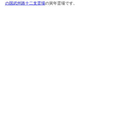
の国武州路十二支霊場
の寅年霊場です。