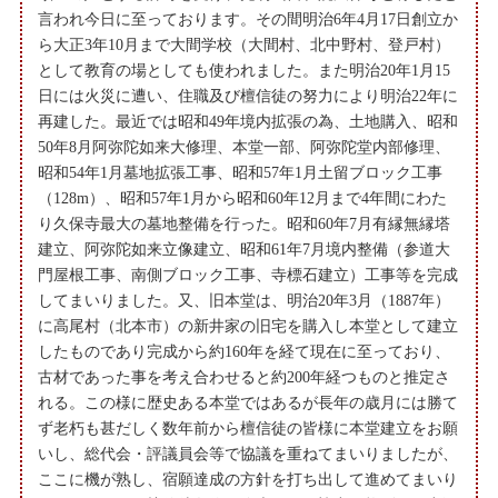
言われ今日に至っております。その間明治6年4月17日創立か
ら大正3年10月まで大間学校（大間村、北中野村、登戸村）
として教育の場としても使われました。また明治20年1月15
日には火災に遭い、住職及び檀信徒の努力により明治22年に
再建した。最近では昭和49年境内拡張の為、土地購入、昭和
50年8月阿弥陀如来大修理、本堂一部、阿弥陀堂内部修理、
昭和54年1月墓地拡張工事、昭和57年1月土留ブロック工事
（128m）、昭和57年1月から昭和60年12月まで4年間にわた
り久保寺最大の墓地整備を行った。昭和60年7月有縁無縁塔
建立、阿弥陀如来立像建立、昭和61年7月境内整備（参道大
門屋根工事、南側ブロック工事、寺標石建立）工事等を完成
してまいりました。又、旧本堂は、明治20年3月（1887年）
に高尾村（北本市）の新井家の旧宅を購入し本堂として建立
したものであり完成から約160年を経て現在に至っており、
古材であった事を考え合わせると約200年経つものと推定さ
れる。この様に歴史ある本堂ではあるが長年の歳月には勝て
ず老朽も甚だしく数年前から檀信徒の皆様に本堂建立をお願
いし、総代会・評議員会等で協議を重ねてまいりましたが、
ここに機が熟し、宿願達成の方針を打ち出して進めてまいり