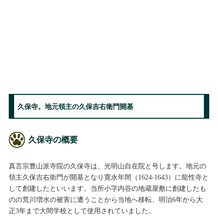
久保寺。地元領主の久保吉右衛門開基
久保寺の概要
真言宗豊山派寺院の久保寺は、光明山自在院と号します。地元の
領主久保吉右衛門が開基となり寛永年間（1624-1643）に龍性寺と
して創建したといいます。当所小字内谷の地蔵屋敷に創建したも
のの荒川増水の被害に遭うことから当地へ移転、明治6年から大
正3年まで大間学校として使用されていました。