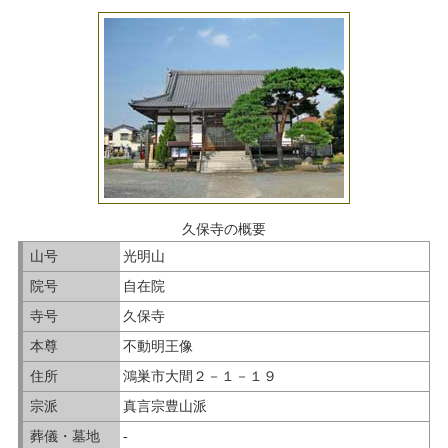
久保寺の概要
山号
光明山
院号
自在院
寺号
久保寺
本尊
不動明王像
住所
鴻巣市大間２－１－１９
宗派
真言宗豊山派
葬儀・墓地
-