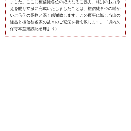
ました。ここに檀信徒各位の絶大なるご協力、格別のお力添
えを賜り立派に完成いたしましたことは、檀信徒各位の暖か
いご信仰の賜物と深く感謝致します。この慶事に際し当山の
隆昌と檀信徒各家の益々のご繁栄を祈念致します。（境内久
保寺本堂建設記念碑より）