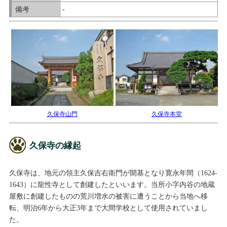
備考
-
久保寺山門
久保寺本堂
久保寺の縁起
久保寺は、地元の領主久保吉右衛門が開基となり寛永年間（1624-
1643）に龍性寺として創建したといいます。当所小字内谷の地蔵
屋敷に創建したものの荒川増水の被害に遭うことから当地へ移
転、明治6年から大正3年まで大間学校として使用されていまし
た。