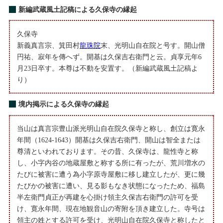
新編武蔵風土記稿による久保寺の縁起
久保寺
新義真言宗、箕田村
龍珠院
末、光明山自在院と号す。開山僧
円祐、寂年を傳へず。開基は久保吉右衛門と云。貞享元年6
月23日卒す。本尊は不動を安置す。（新編武蔵風土記稿よ
り）
境内掲示による久保寺の縁起
当山は真言宗豊山派光明山自在院久保寺と称し、創立は寛永
年間（1624-1643）開基は久保吉右衛門、開山は智全または
尊清といわれております。その昔、久保寺は、龍性寺と称
し、小字内谷の地蔵屋敷と称する所に有ったが、荒川増水の
たびに被害に遭う為小字原寺屋敷に移し建立したが、更に幾
たびかの被害に遭い、見る影もなき状態になったため、福島
半左衛門貞正が再建を心掛け領主久保吉右衛門の許可を受
け、寛永年間、現在地観音山の寄附を頂き建立した。寺号は
領主の姓とする許可を受け、光明山自在院久保寺と称したと