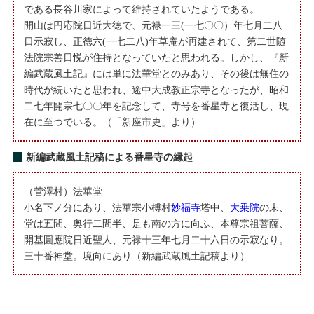
である長谷川家によって維持されていたようである。
開山は円応院日近大徳で、元禄一三(一七〇〇）年七月二八
日示寂し、正徳六(一七二八)年草庵が再建されて、第二世随
法院宗善日悦が住持となっていたと思われる。しかし、『新
編武蔵風土記』には単に法華堂とのみあり、その後は無住の
時代が続いたと思われ、途中大成教正宗寺となったが、昭和
二七年開宗七〇〇年を記念して、寺号を番星寺と復活し、現
在に至つでいる。（「新座市史」より）
新編武蔵風土記稿による番星寺の縁起
（菅澤村）法華堂
小名下ノ分にあり、法華宗小榑村
妙福寺
塔中、
大乗院
の末、
堂は五間、奥行二間半、是も南の方に向ふ、本尊宗祖菩薩、
開基圓應院日近聖人、元禄十三年七月二十六日の示寂なり。
三十番神堂。境向にあり（新編武蔵風土記稿より）