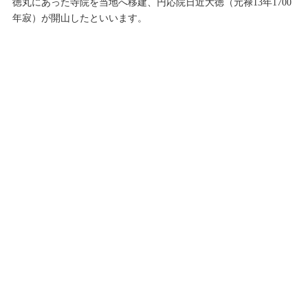
徳丸にあった寺院を当地へ移建、円応院日近大徳（元禄13年1700
年寂）が開山したといいます。