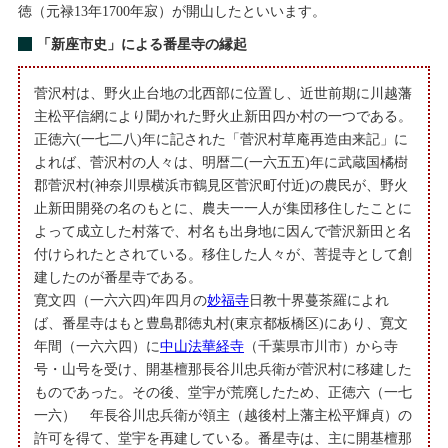
徳（元禄13年1700年寂）が開山したといいます。
「新座市史」による番星寺の縁起
菅沢村は、野火止台地の北西部に位置し、近世前期に川越藩
主松平信網により聞かれた野火止新田四か村の一つである。
正徳六(一七二八)年に記された「菅沢村草庵再造由来記」に
よれば、菅沢村の人々は、明暦二(一六五五)年に武蔵国橘樹
郡菅沢村(神奈川県横浜市鶴見区菅沢町付近)の農民が、野火
止新田開発の名のもとに、農夫一一人が集団移住したことに
よって成立した村落で、村名も出身地に因んで菅沢新田と名
付けられたとされている。移住した人々が、菩提寺として創
建したのが番星寺である。
寛文四（一六六四)年四月の
妙福寺
日教十界蔓茶羅によれ
ば、番星寺はもと豊島郡徳丸村(東京都板橋区)にあり、寛文
年間（一六六四）に
中山法華経寺
（千葉県市川市）から寺
号・山号を受け、開基檀那長谷川忠兵衛が菅沢村に移建した
ものであった。その後、堂宇が荒廃したため、正徳六（一七
一六） 年長谷川忠兵衛が領主（越後村上藩主松平輝貞）の
許可を得て、堂宇を再建している。番星寺は、主に開基檀那