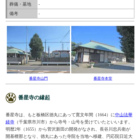
葬儀・墓地
-
備考
-
番星寺山門
番星寺本堂
番星寺の縁起
番星寺は、もと板橋区徳丸にあって寛文年間（1664）に
中山法華
経寺
（千葉県市川市）から寺号・山号を受けていたといいます。
明暦2年（1655）から菅沢新田の開発がなされ、長谷川忠兵衛が
開基檀那となり、徳丸にあった寺院を当地へ移建、円応院日近大