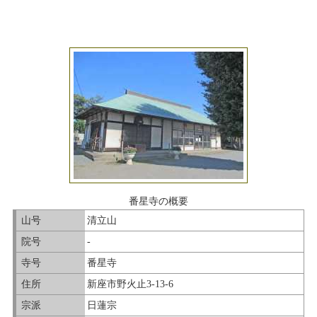
番星寺の概要
山号
清立山
院号
-
寺号
番星寺
住所
新座市野火止3-13-6
宗派
日蓮宗