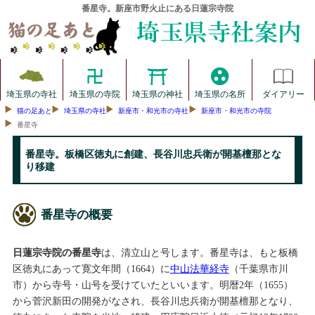
番星寺。新座市野火止にある日蓮宗寺院
埼玉県の寺社
埼玉県の寺院
埼玉県の神社
埼玉県の名所
ダイアリー
猫の足あと
埼玉県の寺社
新座市・和光市の寺社
新座市・和光市の寺院
番星寺
番星寺。板橋区徳丸に創建、長谷川忠兵衛が開基檀那とな
り移建
番星寺の概要
日蓮宗寺院の番星寺
は、清立山と号します。番星寺は、もと板橋
区徳丸にあって寛文年間（1664）に
中山法華経寺
（千葉県市川
市）から寺号・山号を受けていたといいます。明暦2年（1655）
から菅沢新田の開発がなされ、長谷川忠兵衛が開基檀那となり、