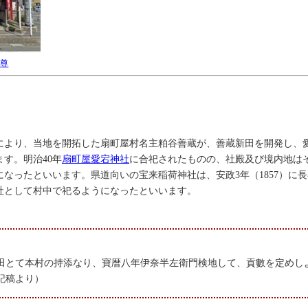
蔵尊
策により、当地を開拓した扇町屋村名主粕谷善蔵が、善蔵新田を開発し、
す。明治40年
扇町屋愛宕神社
に合祀されたものの、社殿及び境内地は
なったといいます。県道向いの宝来稲荷神社は、安政3年（1857）に
社として村中で祀るようになったといいます。
田とて本村の持添なり、寶暦八年伊奈半左衛門検地して、貢數を定めし
記稿より）