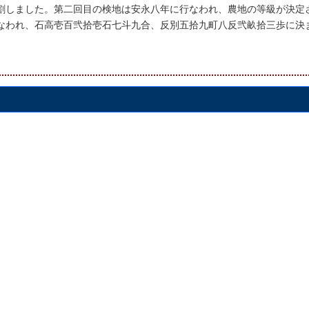
割しました。第二回目の検地は安永八年に行なわれ、農地の等級が決定
なわれ、石高壱百弐拾壱石七斗九合、反別五拾九町八反弐畝拾三歩に決