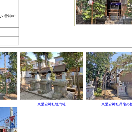
日八雲神社
東愛宕神社境内社
東愛宕神社昇龍の