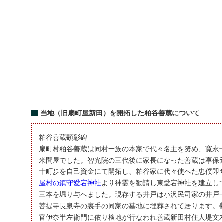
当地（旧扇町屋新田）を開拓した粕谷善蔵について
粕谷善蔵顕彰碑
扇町村粕谷善蔵は同村一族の本家で代々名主を努め、寛永
米問屋でした。智光院の三代後に家長になった善蔵は享保
十町歩を自己資金にて開拓し、粕谷家に代々使へた忠僕即
屋村の鎮守愛宕神社
より神霊を勧請し東愛宕神社を建立し
三本を堀り与へました。現存する井戸は小沢民司家の井戸
菩提寺長泉寺の裏手の同家の墓地に埋葬されて居ります。
官伊奈半左衛門に依り検地が行なわれ善蔵新田村住人堤文