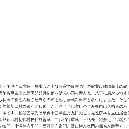
十三年没の智光院一無常心居士は同家で最古の祖で家業は味噌醤油の醸
元年将軍吉宗の新田開発奨励策を請負い同村巽方七・八丁に廣がる雑木
ち私達の祖を入植させ自らの名を冠し善蔵新田村と名付けました。そし
て善蔵新田村の鎮守としました。同じ頃代官伊奈半左衛門は入植者の為
一本です。粕谷善蔵氏は享保十三年正月九日死亡し見性院本誉立山居士
善蔵新田村初代村長粕谷善蔵、二代粕谷重蔵、三代長谷部多七、宝暦八
左衛門、小澤仲右衛門、西澤新左衛門、野口権左衛門の四名が助手とし