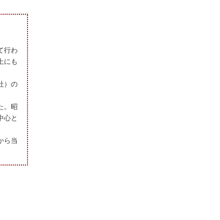
て行わ
上にも
社）の
た。昭
中心と
から当