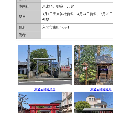
境内社
恵比須、御嶽、八雲
3月1日宝来神社例祭、4月24日例祭、7月20
祭日
例祭
住所
入間市東町4-39-1
備考
-
東愛宕神社鳥居
東愛宕神社社殿