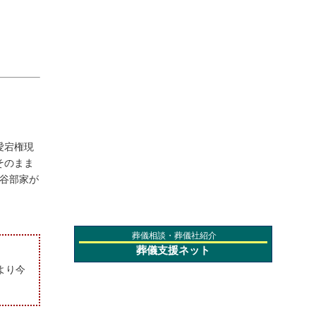
愛宕権現
そのまま
長谷部家が
葬儀相談・葬儀社紹介
葬儀支援ネット
より今