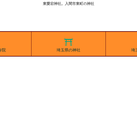
東愛宕神社。入間市東町の神社
寺院
埼玉県の神社
埼