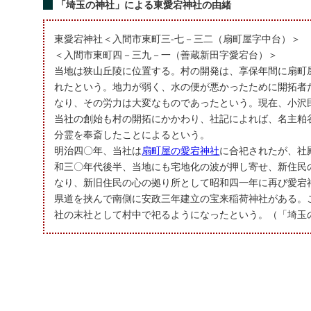
「埼玉の神社」による東愛宕神社の由緒
東愛宕神社＜入間市東町三‐七－三二（扇町屋字中台）＞
＜入間市東町四－三九－一（善蔵新田字愛宕台）＞
当地は狭山丘陵に位置する。村の開発は、享保年間に扇町
れたという。地力が弱く、水の便が悪かったために開拓者
なり、その労力は大変なものであったという。現在、小沢
当社の創始も村の開拓にかかわり、社記によれば、名主粕
分霊を奉斎したことによるという。
明治四〇年、当社は
扇町屋の愛宕神社
に合祀されたが、社
和三〇年代後半、当地にも宅地化の波が押し寄せ、新住民
なり、新旧住民の心の拠り所として昭和四一年に再び愛宕
県道を挟んで南側に安政三年建立の宝来稲荷神社がある。
社の末社として村中で祀るようになったという。（「埼玉