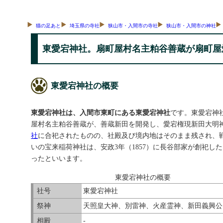
猫の足あと
埼玉県の寺社
狭山市・入間市の寺社
狭山市・入間市の神社
東愛宕神社。扇町屋村名主粕谷善蔵が扇町屋
東愛宕神社の概要
東愛宕神社は、入間市東町にある東愛宕神社
です。東愛宕神
屋村名主粕谷善蔵が、善蔵新田を開発し、愛宕権現新田大明
社
に合祀されたものの、社殿及び境内地はそのまま残され、戦
いの宝来稲荷神社は、安政3年（1857）に長谷部家が創祀
ったといいます。
東愛宕神社の概要
社号
東愛宕神社
祭神
天照皇大神、別雷神、火産霊神、新田義興公
相殿
-