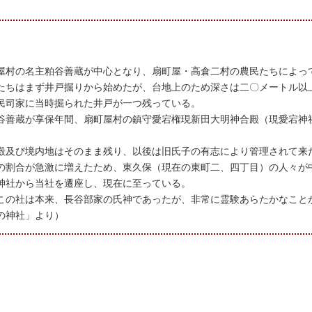
屋村の名主粕谷善蔵が中心となり、扇町屋・高倉二村の農民たちによっ
たちはまず井戸掘りから始めたが、台地上のため深さは二〇メートル以
民司家に当時掘られた井戸が一つ残っている。
谷善蔵が享保年間、扇町屋村の鎮守愛宕権現新田大明神合殿（現愛宕神
殿及び境内地はそのまま残り、以後は旧氏子の有志により管理されて来
の割合が急激に増えたため、東久保（現在の東町二、四丁目）の人々が
神社から当社を遷座し、現在に至っている。
この社は本来、長谷部家の氏神であったが、非常に霊験あらたかなこと
の神社」より）