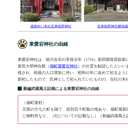
道路向い末社宝来稲荷神社
宝来稲荷神社横地
東愛宕神社の由緒
東愛宕神社は、徳川吉宗の享保元年（1716）新田開発奨励
新田大明神合殿（
扇町屋愛宕神社
）の分霊を勧請したといいま
残され、戦後の人口増加に伴い、昭和41年に改めて祀るように
創祀したもので、氏神として祀られていたものの、当社の末
新編武蔵風土記稿による東愛宕神社の由緒
（扇町屋村）
又巽の方七八町を隔てゝ段別百十町餘の地あり、扇町屋新
に御料所なり、（社についての記載なし）（新編武蔵風土