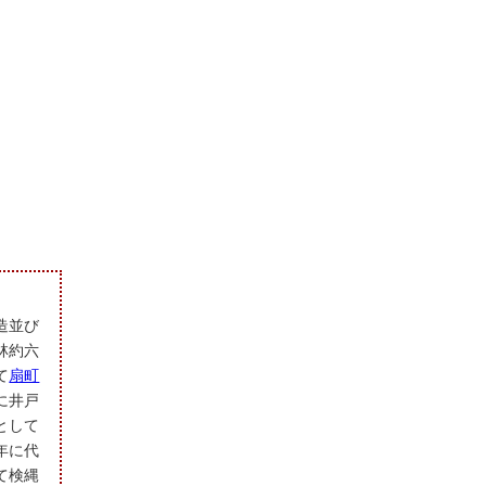
造並び
林約六
て
扇町
に井戸
として
年に代
て検縄