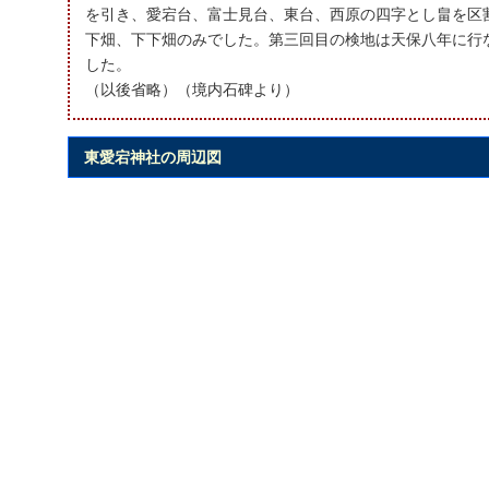
を引き、愛宕台、富士見台、東台、西原の四字とし畠を区
下畑、下下畑のみでした。第三回目の検地は天保八年に行
した。
（以後省略）（境内石碑より）
東愛宕神社の周辺図