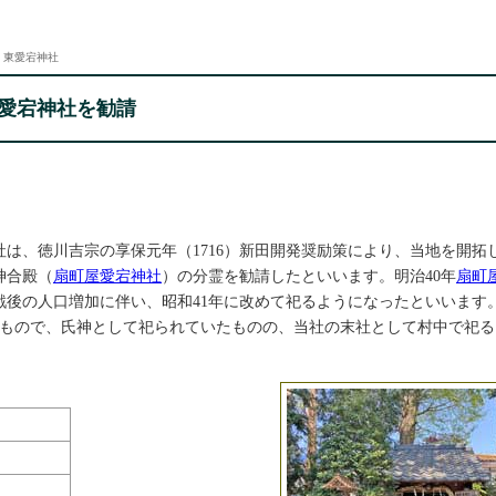
東愛宕神社
愛宕神社を勧請
社は、徳川吉宗の享保元年（1716）新田開発奨励策により、当地を開拓
神合殿（
扇町屋愛宕神社
）の分霊を勧請したといいます。明治40年
扇町
後の人口増加に伴い、昭和41年に改めて祀るようになったといいます
したもので、氏神として祀られていたものの、当社の末社として村中で祀