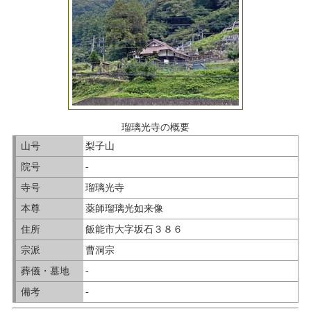
瑠璃光寺の概要
山号
梨子山
院号
-
寺号
瑠璃光寺
本尊
薬師瑠璃光如来像
住所
飯能市大字坂石３８６
宗派
曹洞宗
葬儀・墓地
-
備考
-