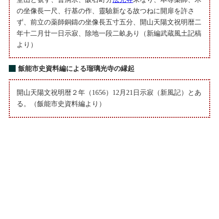
の坐像長一尺、行基の作、靈驗新なる故つねに開扉を許さ
ず、前立の薬師銅鑄の坐像長五寸五分、開山天陽文祝明暦二
年十二月廿一日示寂、除地一段二畝あり（新編武蔵風土記稿
より）
飯能市史資料編による瑠璃光寺の縁起
開山天陽文祝明暦２年（1656）12月21日示寂（新風記）とあ
る。（飯能市史資料編より）