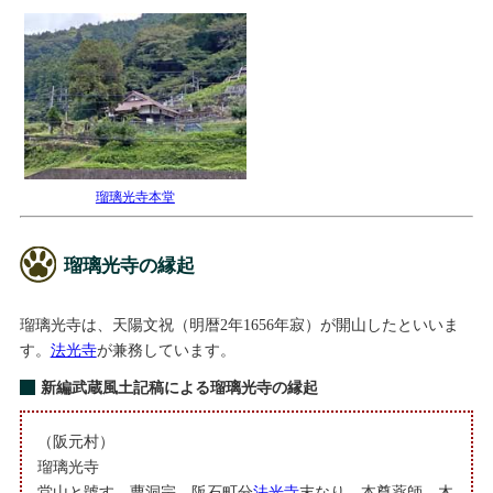
瑠璃光寺本堂
瑠璃光寺の縁起
瑠璃光寺は、天陽文祝（明暦2年1656年寂）が開山したといいま
す。
法光寺
が兼務しています。
新編武蔵風土記稿による瑠璃光寺の縁起
（阪元村）
瑠璃光寺
堂山と號す、曹洞宗、阪石町分
法光寺
末なり、本尊薬師、木