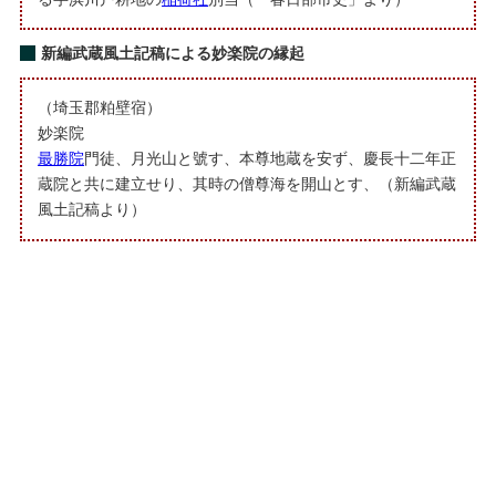
新編武蔵風土記稿による妙楽院の縁起
（埼玉郡粕壁宿）
妙楽院
最勝院
門徒、月光山と號す、本尊地蔵を安ず、慶長十二年正
蔵院と共に建立せり、其時の僧尊海を開山とす、（新編武蔵
風土記稿より）