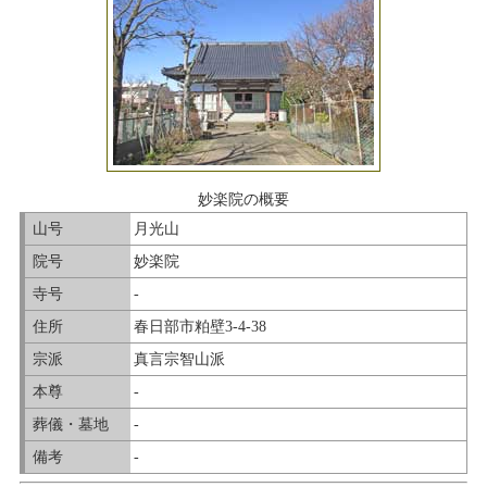
妙楽院の概要
山号
月光山
院号
妙楽院
寺号
-
住所
春日部市粕壁3-4-38
宗派
真言宗智山派
本尊
-
葬儀・墓地
-
備考
-