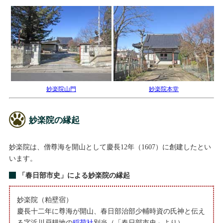
妙楽院山門
妙楽院本堂
妙楽院の縁起
妙楽院は、僧尊海を開山として慶長12年（1607）に創建したとい
います。
「春日部市史」による妙楽院の縁起
妙楽院（粕壁宿）
慶長十二年に尊海が開山、春日部治部少輔時資の氏神と伝え
る字浜川戸耕地の
稲荷社
別当（「春日部市史」より）