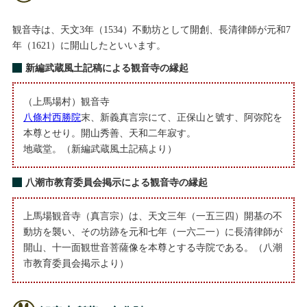
観音寺は、天文3年（1534）不動坊として開創、長清律師が元和7
年（1621）に開山したといいます。
新編武蔵風土記稿による観音寺の縁起
（上馬場村）観音寺
八條村西勝院
末、新義真言宗にて、正保山と號す、阿弥陀を
本尊とせり。開山秀善、天和二年寂す。
地蔵堂。（新編武蔵風土記稿より）
八潮市教育委員会掲示による観音寺の縁起
上馬場観音寺
（真言宗）
は、天文三年（一五三四）開基の不
動坊を襲い、その坊跡を元和七年（一六二一）に長清律師が
開山、十一面観世音菩薩像を本尊とする寺院である。（八潮
市教育委員会掲示より）