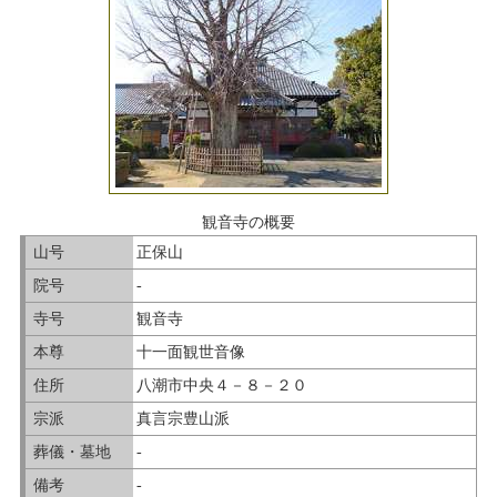
観音寺の概要
山号
正保山
院号
-
寺号
観音寺
本尊
十一面観世音像
住所
八潮市中央４－８－２０
宗派
真言宗豊山派
葬儀・墓地
-
備考
-