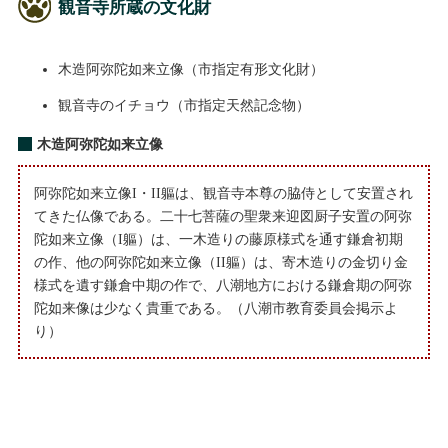
観音寺所蔵の文化財
木造阿弥陀如来立像（市指定有形文化財）
観音寺のイチョウ（市指定天然記念物）
木造阿弥陀如来立像
阿弥陀如来立像I・II軀は、観音寺本尊の脇侍として安置され
てきた仏像である。二十七菩薩の聖衆来迎図厨子安置の阿弥
陀如来立像（I軀）は、一木造りの藤原様式を通す鎌倉初期
の作、他の阿弥陀如来立像（II軀）は、寄木造りの金切り金
様式を遺す鎌倉中期の作で、八潮地方における鎌倉期の阿弥
陀如来像は少なく貴重である。（八潮市教育委員会掲示よ
り）