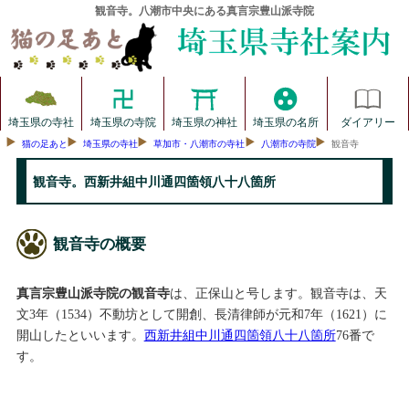
観音寺。八潮市中央にある真言宗豊山派寺院
埼玉県の寺社
埼玉県の寺院
埼玉県の神社
埼玉県の名所
ダイアリー
猫の足あと
埼玉県の寺社
草加市・八潮市の寺社
八潮市の寺院
観音寺
観音寺。西新井組中川通四箇領八十八箇所
観音寺の概要
真言宗豊山派寺院の観音寺
は、正保山と号します。観音寺は、天
文3年（1534）不動坊として開創、長清律師が元和7年（1621）に
開山したといいます。
西新井組中川通四箇領八十八箇所
76番で
す。