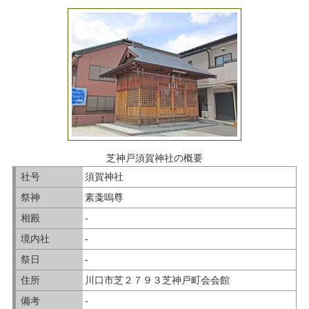
芝神戸須賀神社の概要
社号
須賀神社
祭神
素戔嗚尊
相殿
-
境内社
-
祭日
-
住所
川口市芝２７９３芝神戸町会会館
備考
-