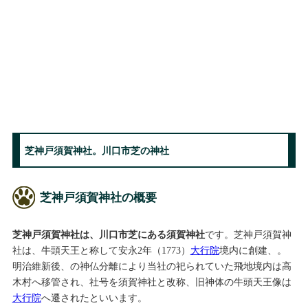
芝神戸須賀神社。川口市芝の神社
芝神戸須賀神社の概要
芝神戸須賀神社は、川口市芝にある須賀神社
です。芝神戸須賀神
社は、牛頭天王と称して安永2年（1773）
大行院
境内に創建、。
明治維新後、の神仏分離により当社の祀られていた飛地境内は高
木村へ移管され、社号を須賀神社と改称、旧神体の牛頭天王像は
大行院
へ遷されたといいます。