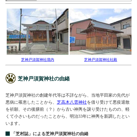
芝神戸須賀神社境内
芝神戸須賀神社社殿
芝神戸須賀神社の由緒
芝神戸須賀神社の創建年代等は不詳ながら、当地平田家の先代が
悪病に罹患したことから、
芝高木八雲神社
を借り受けて悪疫退散
を祈願、その後膳前（？）から古い神輿を譲り受けたものの、軽
くて小さいものだったことから、明治33年に神輿を新調したとい
います。
「芝村誌」による芝神戸須賀神社の由緒