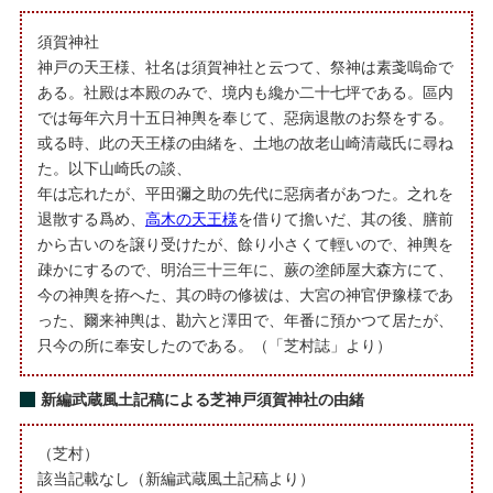
須賀神社
神戸の天王様、社名は須賀神社と云つて、祭神は素戔嗚命で
ある。社殿は本殿のみで、境内も纔か二十七坪である。區内
では毎年六月十五日神輿を奉じて、惡病退散のお祭をする。
或る時、此の天王様の由緒を、土地の故老山崎清蔵氏に尋ね
た。以下山崎氏の談、
年は忘れたが、平田彌之助の先代に惡病者があつた。之れを
退散する爲め、
高木の天王様
を借りて擔いだ、其の後、膳前
から古いのを譲り受けたが、餘り小さくて輕いので、神輿を
疎かにするので、明治三十三年に、蕨の塗師屋大森方にて、
今の神輿を拵へた、其の時の修祓は、大宮の神官伊豫様であ
った、爾来神輿は、勘六と澤田で、年番に預かつて居たが、
只今の所に奉安したのである。（「芝村誌」より）
新編武蔵風土記稿による芝神戸須賀神社の由緒
（芝村）
該当記載なし（新編武蔵風土記稿より）