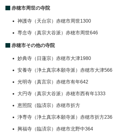
赤穂市周世の寺院
神護寺
（天台宗）
赤穂市周世1300
専念寺
（真宗大谷派）
赤穂市周世646
赤穂市その他の寺院
妙典寺
（日蓮宗）
赤穂市大津1980
安養寺
（浄土真宗本願寺派）
赤穂市大津566
光明寺
（真言宗）
赤穂市有年642
大円寺
（真宗大谷派）
赤穂市西有年1333
恵照院
（臨済宗）
赤穂市折方
浄専寺
（浄土真宗本願寺派）
赤穂市折方236
興福寺
（臨済宗）
赤穂市北野中364